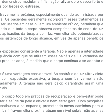
a demonstrou modular a inflamação, aliviando o desconforto e
 por lesões ou estresse.
infravermelha próxima, especialmente quando administrada por
iva. Os pacientes geralmente incorporam esses tratamentos às
 ser usados ​​em casa ou em um ambiente clínico, permitem que
litando que todo o corpo absorva comprimentos de onda de luz
as aplicações da terapia com luz vermelha são potencializadas
os sistêmicos de longo alcance, em vez de apenas benefícios
da exposição consistente à terapia. Não é apenas a intensidade
uência com que se utilizam esses painéis de luz vermelha de
ais pronunciados, à medida que o corpo continua a se adaptar e
a é uma vantagem considerável. Ao contrário da luz ultravioleta
 com exposição excessiva, a terapia com luz vermelha não
uadamente. A terapia não gera calor, garantindo assim uma
iais.
ra o corpo todo em práticas de recuperação e bem-estar pode
horar a saúde da pele e elevar o bem-estar geral. Com pesquisas
 continuam a se expandir, prometendo novos caminhos para a
luz infravermelha próxima atuam em nível celular não apenas