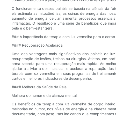
O funcionamento desses painéis se baseia na ciência da fo
ela estimula as mitocôndrias, as usinas de energia das noss
aumento de energia celular alimenta processos essenciai
inflamação. O resultado é uma série de benefícios que imp
pele e o bem-estar geral.
### A importância da terapia com luz vermelha para o corpo
#### Recuperação Acelerada
Uma das vantagens mais significativas dos painéis de lu
recuperação de lesões, treinos ou cirurgias. Atletas, em pa
arma secreta para uma recuperação mais rápida. Ao melhor
ajudar a aliviar a dor muscular e acelerar a reparação do
terapia com luz vermelha em seus programas de treinamen
curtos e melhores indicadores de desempenho.
#### Melhora da Saúde da Pele
Melhora do humor e da clareza mental
Os benefícios da terapia com luz vermelha de corpo inteiro 
melhorias no humor, nos níveis de energia e na clareza men
documentada, com pesquisas indicando que comprimentos d