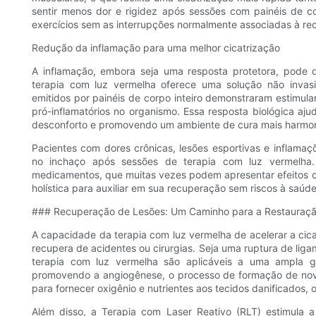
sentir menos dor e rigidez após sessões com painéis de co
exercícios sem as interrupções normalmente associadas à re
Redução da inflamação para uma melhor cicatrização
A inflamação, embora seja uma resposta protetora, pode di
terapia com luz vermelha oferece uma solução não inva
emitidos por painéis de corpo inteiro demonstraram estimular 
pró-inflamatórios no organismo. Essa resposta biológica aju
desconforto e promovendo um ambiente de cura mais harmon
Pacientes com dores crônicas, lesões esportivas e inflamaçõ
no inchaço após sessões de terapia com luz vermelha
medicamentos, que muitas vezes podem apresentar efeitos col
holística para auxiliar em sua recuperação sem riscos à saúde
### Recuperação de Lesões: Um Caminho para a Restauraç
A capacidade da terapia com luz vermelha de acelerar a cic
recupera de acidentes ou cirurgias. Seja uma ruptura de liga
terapia com luz vermelha são aplicáveis ​​a uma ampla 
promovendo a angiogênese, o processo de formação de novo
para fornecer oxigênio e nutrientes aos tecidos danificados, 
Além disso, a Terapia com Laser Reativo (RLT) estimula a