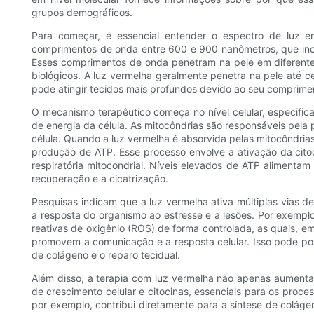
grupos demográficos.
Para começar, é essencial entender o espectro de luz e
comprimentos de onda entre 600 e 900 nanômetros, que incl
Esses comprimentos de onda penetram na pele em diferentes
biológicos. A luz vermelha geralmente penetra na pele até c
pode atingir tecidos mais profundos devido ao seu comprime
O mecanismo terapêutico começa no nível celular, especifi
de energia da célula. As mitocôndrias são responsáveis ​​pel
célula. Quando a luz vermelha é absorvida pelas mitocôndria
produção de ATP. Esse processo envolve a ativação da cito
respiratória mitocondrial. Níveis elevados de ATP alimenta
recuperação e a cicatrização.
Pesquisas indicam que a luz vermelha ativa múltiplas vias de
a resposta do organismo ao estresse e a lesões. Por exempl
reativas de oxigênio (ROS) de forma controlada, as quais, 
promovem a comunicação e a resposta celular. Isso pode pot
de colágeno e o reparo tecidual.
Além disso, a terapia com luz vermelha não apenas aumenta
de crescimento celular e citocinas, essenciais para os proce
por exemplo, contribui diretamente para a síntese de coláge