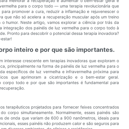
para melhorar a recuperação e aumentar o bem-estar geral é
 vermelha para o corpo todo — uma terapia revolucionária que
 para promover a cura, reduzir a inflamação e rejuvenescer o
va que não só acelera a recuperação muscular após um treino
 o humor. Neste artigo, vamos explorar a ciência por trás da
a integração dos painéis de luz vermelha para o corpo todo à
de. Pronto para descobrir o potencial dessa terapia inovadora?
-estar!
orpo inteiro e por que são importantes.
m interesse crescente em terapias inovadoras que exploram o
aca, principalmente na forma de painéis de luz vermelha para o
nda específicos de luz vermelha e infravermelha próxima para
gicos que aprimoram a cicatrização e o bem-estar geral.
o corpo todo e por que são importantes é fundamental para
 recuperação.
vos terapêuticos projetados para fornecer feixes concentrados
 do corpo simultaneamente. Normalmente, esses painéis são
s de onda que variam de 600 a 900 nanômetros, ideais para
encionais, esses painéis não produzem calor e são seguros para
 em diversos ambientes, de clínicas a residências.