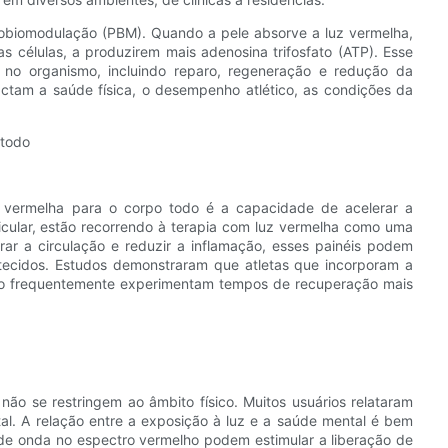
tobiomodulação (PBM). Quando a pele absorve a luz vermelha,
as células, a produzirem mais adenosina trifosfato (ATP). Esse
s no organismo, incluindo reparo, regeneração e redução da
actam a saúde física, o desempenho atlético, as condições da
 todo
z vermelha para o corpo todo é a capacidade de acelerar a
rticular, estão recorrendo à terapia com luz vermelha como uma
ar a circulação e reduzir a inflamação, esses painéis podem
s tecidos. Estudos demonstraram que atletas que incorporam a
to frequentemente experimentam tempos de recuperação mais
não se restringem ao âmbito físico. Muitos usuários relataram
tal. A relação entre a exposição à luz e a saúde mental é bem
e onda no espectro vermelho podem estimular a liberação de