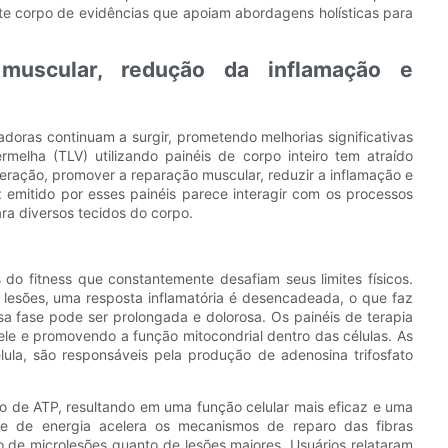
te corpo de evidências que apoiam abordagens holísticas para
 muscular, redução da inflamação e
doras continuam a surgir, prometendo melhorias significativas
rmelha (TLV) utilizando painéis de corpo inteiro tem atraído
peração, promover a reparação muscular, reduzir a inflamação e
uz emitido por esses painéis parece interagir com os processos
ra diversos tecidos do corpo.
 do fitness que constantemente desafiam seus limites físicos.
lesões, uma resposta inflamatória é desencadeada, o que faz
sa fase pode ser prolongada e dolorosa. Os painéis de terapia
le e promovendo a função mitocondrial dentro das células. As
la, são responsáveis ​​pela produção de adenosina trifosfato
o de ATP, resultando em uma função celular mais eficaz e uma
ade de energia acelera os mecanismos de reparo das fibras
to de microlesões quanto de lesões maiores. Usuários relataram