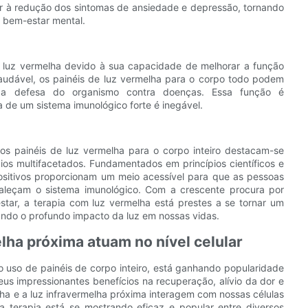
ar à redução dos sintomas de ansiedade e depressão, tornando
 bem-estar mental.
 luz vermelha devido à sua capacidade de melhorar a função
saudável, os painéis de luz vermelha para o corpo todo podem
ndo a defesa do organismo contra doenças. Essa função é
 de um sistema imunológico forte é inegável.
 os painéis de luz vermelha para o corpo inteiro destacam-se
s multifacetados. Fundamentados em princípios científicos e
ositivos proporcionam um meio acessível para que as pessoas
aleçam o sistema imunológico. Com a crescente procura por
star, a terapia com luz vermelha está prestes a se tornar um
ndo o profundo impacto da luz em nossas vidas.
lha próxima atuam no nível celular
o uso de painéis de corpo inteiro, está ganhando popularidade
eus impressionantes benefícios na recuperação, alívio da dor e
a e a luz infravermelha próxima interagem com nossas células
a terapia está se mostrando eficaz e popular entre diversos