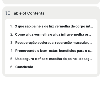
Table of Contents
1.
O que são painéis de luz vermelha de corpo inteiro e por que são importantes.
2.
Como a luz vermelha e a luz infravermelha próxima atuam no nível celular
3.
Recuperação acelerada: reparação muscular, redução da inflamação e cicatrização de lesões.
4.
Promovendo o bem-estar: benefícios para o sono, humor, energia e saúde da pele.
5.
Uso seguro e eficaz: escolha do painel, dosagem e melhores práticas.
6.
Conclusão