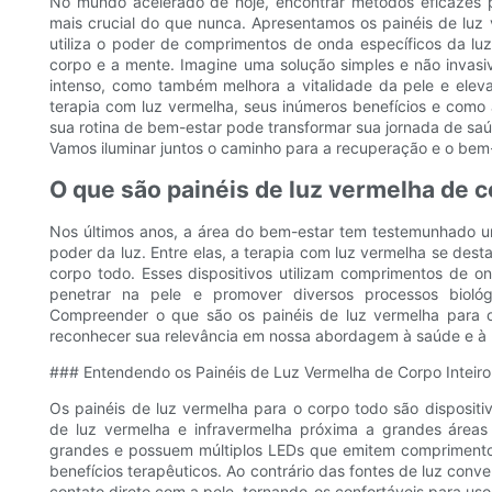
No mundo acelerado de hoje, encontrar métodos eficazes 
mais crucial do que nunca. Apresentamos os painéis de luz
utiliza o poder de comprimentos de onda específicos da luz
corpo e a mente. Imagine uma solução simples e não invasi
intenso, como também melhora a vitalidade da pele e eleva
terapia com luz vermelha, seus inúmeros benefícios e como 
sua rotina de bem-estar pode transformar sua jornada de saú
Vamos iluminar juntos o caminho para a recuperação e o bem
O que são painéis de luz vermelha de c
Nos últimos anos, a área do bem-estar tem testemunhado u
poder da luz. Entre elas, a terapia com luz vermelha se dest
corpo todo. Esses dispositivos utilizam comprimentos de o
penetrar na pele e promover diversos processos bioló
Compreender o que são os painéis de luz vermelha para 
reconhecer sua relevância em nossa abordagem à saúde e à
### Entendendo os Painéis de Luz Vermelha de Corpo Inteiro
Os painéis de luz vermelha para o corpo todo são dispositi
de luz vermelha e infravermelha próxima a grandes áreas
grandes e possuem múltiplos LEDs que emitem comprimento
benefícios terapêuticos. Ao contrário das fontes de luz conv
contato direto com a pele, tornando-os confortáveis ​​para uso