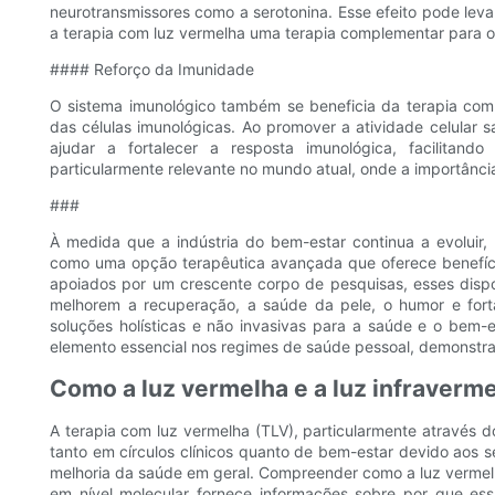
neurotransmissores como a serotonina. Esse efeito pode lev
a terapia com luz vermelha uma terapia complementar para o
#### Reforço da Imunidade
O sistema imunológico também se beneficia da terapia com
das células imunológicas. Ao promover a atividade celular 
ajudar a fortalecer a resposta imunológica, facilita
particularmente relevante no mundo atual, onde a importância
###
À medida que a indústria do bem-estar continua a evoluir,
como uma opção terapêutica avançada que oferece benefício
apoiados por um crescente corpo de pesquisas, esses disp
melhorem a recuperação, a saúde da pele, o humor e fort
soluções holísticas e não invasivas para a saúde e o bem-e
elemento essencial nos regimes de saúde pessoal, demonstra
Como a luz vermelha e a luz infraverme
A terapia com luz vermelha (TLV), particularmente através d
tanto em círculos clínicos quanto de bem-estar devido aos s
melhoria da saúde em geral. Compreender como a luz vermelh
em nível molecular fornece informações sobre por que ess