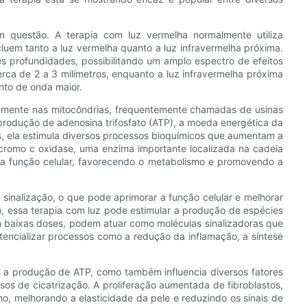
m questão. A terapia com luz vermelha normalmente utiliza
uem tanto a luz vermelha quanto a luz infravermelha próxima.
 profundidades, possibilitando um amplo espectro de efeitos
erca de 2 a 3 milímetros, enquanto a luz infravermelha próxima
nto de onda maior.
camente nas mitocôndrias, frequentemente chamadas de usinas
a produção de adenosina trifosfato (ATP), a moeda energética da
s, ela estimula diversos processos bioquímicos que aumentam a
cromo c oxidase, uma enzima importante localizada na cadeia
m a função celular, favorecendo o metabolismo e promovendo a
 sinalização, o que pode aprimorar a função celular e melhorar
o, essa terapia com luz pode estimular a produção de espécies
em baixas doses, podem atuar como moléculas sinalizadoras que
encializar processos como a redução da inflamação, a síntese
 a produção de ATP, como também influencia diversos fatores
ssos de cicatrização. A proliferação aumentada de fibroblastos,
no, melhorando a elasticidade da pele e reduzindo os sinais de