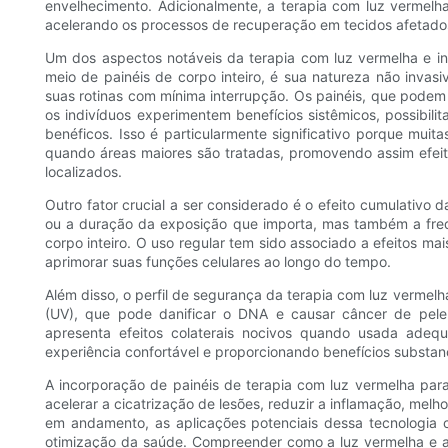
envelhecimento. Adicionalmente, a terapia com luz vermelh
acelerando os processos de recuperação em tecidos afetados
Um dos aspectos notáveis ​​da terapia com luz vermelha e 
meio de painéis de corpo inteiro, é sua natureza não invas
suas rotinas com mínima interrupção. Os painéis, que podem
os indivíduos experimentem benefícios sistêmicos, possibi
benéficos. Isso é particularmente significativo porque muit
quando áreas maiores são tratadas, promovendo assim efeit
localizados.
Outro fator crucial a ser considerado é o efeito cumulativo 
ou a duração da exposição que importa, mas também a freq
corpo inteiro. O uso regular tem sido associado a efeitos m
aprimorar suas funções celulares ao longo do tempo.
Além disso, o perfil de segurança da terapia com luz vermelh
(UV), que pode danificar o DNA e causar câncer de pele
apresenta efeitos colaterais nocivos quando usada adeq
experiência confortável e proporcionando benefícios substanc
A incorporação de painéis de terapia com luz vermelha pa
acelerar a cicatrização de lesões, reduzir a inflamação, mel
em andamento, as aplicações potenciais dessa tecnologia
otimização da saúde. Compreender como a luz vermelha e a 