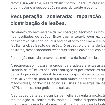
reforça sua eficácia, mas também contribui para um crescen
o bem-estar e a recuperação na área da saúde moderna.
Recuperação acelerada: reparação
cicatrização de lesões.
No âmbito do bem-estar e da recuperação, tecnologias inova
nos resultados de saúde. Entre elas, a terapia com luz ve
considerável atenção por seu potencial para acelerar a recu
facilitar a cicatrização de lesões. O espectro vibrante de l
celulares, desencadeando respostas fisiológicas benéficas pa
Reparação muscular através da melhoria da função celular
A recuperação muscular é crucial para atletas e entusiastas
Quando os músculos são sobrecarregados por exercícios ou 
parte do processo natural de cura do corpo. No entanto, es
com luz vermelha para o corpo todo atuam penetrando na pe
mitocôndrias, conhecidas como as usinas de energia da célu
(ATP), a moeda energética das células.
A aplicação da terapia com luz vermelha aumenta a produçã
recuperação muscular mais rápida. A maior disponibilid
musculares, o que facilita uma cicatrização mais rápida tan