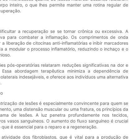
rpo inteiro, o que lhes permite manter uma rotina regular de
cuperação.
ficultar a recuperação se se tornar crônica ou excessiva. A
siva para combater a inflamação. Os comprimentos de onda
a liberação de citocinas anti-inflamatórias e inibir marcadores
da a modular o processo inflamatório, reduzindo o inchaço e o
ioso.
es pós-operatórias relataram reduções significativas na dor e
. Essa abordagem terapêutica minimiza a dependência de
aterais indesejáveis, e oferece aos indivíduos uma alternativa
.
ão
atrização de lesões é especialmente convincente para quem se
mento, uma distensão muscular ou uma fratura, os princípios da
gama de lesões. A luz penetra profundamente nos tecidos,
s vasos sanguíneos. O aumento do fluxo sanguíneo é crucial
o que é essencial para o reparo e a regeneração.
 atividade dos fibroblastos, que é vital para a produção de