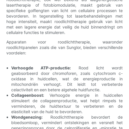
lasertherapie of fotobiomodulatie, maakt gebruik van
specifieke golflengten van licht om cellulaire processen te
bevorderen. In tegenstelling tot laserbehandelingen met
hoge intensiteit, maakt roodlichttherapie gebruik van licht
met een lagere energie dat veilig de huid binnendringt om
cellulaire functies te stimuleren.
Apparaten voor roodlichttherapie, waaronder
roodlichtpanelen zoals die van Sunglor, bieden verschillende
voordelen:
Verhoogde ATP-productie:
Rood licht wordt
geabsorbeerd door chromoforen, zoals cytochroom c-
oxidase in huidcellen, wat de energieproductie in
mitochondriën verhoogt. Dit leidt tot verbeterde
celactiviteit en een betere algehele huidfunctie.
Collageenboost:
Verhoogde energie in huidcellen
stimuleert de collageenproductie, wat helpt rimpels te
verminderen, de huidtextuur te verbeteren en de
elasticiteit van de huid te bevorderen.
Wondgenezing:
Roodlichttherapie bevordert de
bloedsomloop, vermindert ontstekingen en versnelt het
genezingsproces door de celproliferatie en -migratie te