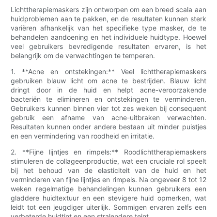
Lichttherapiemaskers zijn ontworpen om een ​​breed scala aan
huidproblemen aan te pakken, en de resultaten kunnen sterk
variëren afhankelijk van het specifieke type masker, de te
behandelen aandoening en het individuele huidtype. Hoewel
veel gebruikers bevredigende resultaten ervaren, is het
belangrijk om de verwachtingen te temperen.
1. **Acne en ontstekingen:** Veel lichttherapiemaskers
gebruiken blauw licht om acne te bestrijden. Blauw licht
dringt door in de huid en helpt acne-veroorzakende
bacteriën te elimineren en ontstekingen te verminderen.
Gebruikers kunnen binnen vier tot zes weken bij consequent
gebruik een afname van acne-uitbraken verwachten.
Resultaten kunnen onder andere bestaan ​​uit minder puistjes
en een vermindering van roodheid en irritatie.
2. **Fijne lijntjes en rimpels:** Roodlichttherapiemaskers
stimuleren de collageenproductie, wat een cruciale rol speelt
bij het behoud van de elasticiteit van de huid en het
verminderen van fijne lijntjes en rimpels. Na ongeveer 8 tot 12
weken regelmatige behandelingen kunnen gebruikers een
gladdere huidtextuur en een stevigere huid opmerken, wat
leidt tot een jeugdiger uiterlijk. Sommigen ervaren zelfs een
verbeterde huidtint en een stralendere teint.