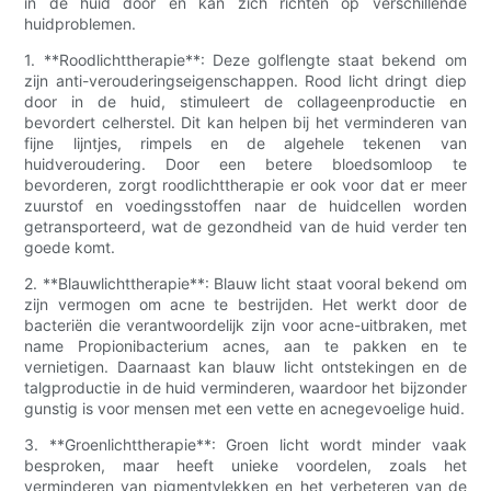
in de huid door en kan zich richten op verschillende
huidproblemen.
1. **Roodlichttherapie**: Deze golflengte staat bekend om
zijn anti-verouderingseigenschappen. Rood licht dringt diep
door in de huid, stimuleert de collageenproductie en
bevordert celherstel. Dit kan helpen bij het verminderen van
fijne lijntjes, rimpels en de algehele tekenen van
huidveroudering. Door een betere bloedsomloop te
bevorderen, zorgt roodlichttherapie er ook voor dat er meer
zuurstof en voedingsstoffen naar de huidcellen worden
getransporteerd, wat de gezondheid van de huid verder ten
goede komt.
2. **Blauwlichttherapie**: Blauw licht staat vooral bekend om
zijn vermogen om acne te bestrijden. Het werkt door de
bacteriën die verantwoordelijk zijn voor acne-uitbraken, met
name Propionibacterium acnes, aan te pakken en te
vernietigen. Daarnaast kan blauw licht ontstekingen en de
talgproductie in de huid verminderen, waardoor het bijzonder
gunstig is voor mensen met een vette en acnegevoelige huid.
3. **Groenlichttherapie**: Groen licht wordt minder vaak
besproken, maar heeft unieke voordelen, zoals het
verminderen van pigmentvlekken en het verbeteren van de