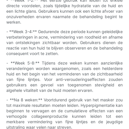
- **Week 1-2:** Het eerste gebruik kan leiden tot enkele
directe voordelen, zoals tijdelijke hydratatie van de huid en
een lichte glans. Gebruikers kunnen ook een lichte afvoer van
onzuiverheden ervaren naarmate de behandeling begint te
werken.
- **Week 3-4:** Gedurende deze periode kunnen geleidelijke
verbeteringen in acne, vermindering van roodheid en afname
van ontstekingen zichtbaar worden. Gebruikers dienen de
reactie van hun huid te blijven observeren en de behandeling
consequent voort te zetten.
- **Week 5-8:** Tijdens deze weken kunnen aanzienlijke
veranderingen worden waargenomen, zoals een helderdere
huid en het begin van het verminderen van de zichtbaarheid
van fijne lijntjes. Voor anti-verouderingseffecten zouden
gebruikers een gevoel van toegenomen stevigheid en
algehele vitaliteit van de huid moeten ervaren.
- **Na 8 weken:** Voortdurend gebruik van het masker zou
tot maximale resultaten moeten leiden. Hyperpigmentatie kan
beginnen te vervagen en de cumulatieve effecten van een
verhoogde collageenproductie kunnen leiden tot een
merkbare vermindering van fijne lijntjes en de jeugdige
uitstraling waar velen naar streven.