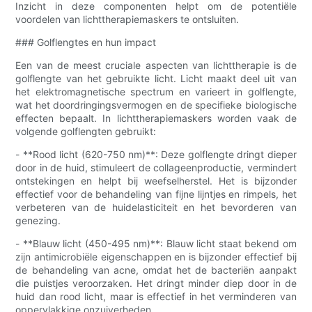
Inzicht in deze componenten helpt om de potentiële
voordelen van lichttherapiemaskers te ontsluiten.
### Golflengtes en hun impact
Een van de meest cruciale aspecten van lichttherapie is de
golflengte van het gebruikte licht. Licht maakt deel uit van
het elektromagnetische spectrum en varieert in golflengte,
wat het doordringingsvermogen en de specifieke biologische
effecten bepaalt. In lichttherapiemaskers worden vaak de
volgende golflengten gebruikt:
- **Rood licht (620-750 nm)**: Deze golflengte dringt dieper
door in de huid, stimuleert de collageenproductie, vermindert
ontstekingen en helpt bij weefselherstel. Het is bijzonder
effectief voor de behandeling van fijne lijntjes en rimpels, het
verbeteren van de huidelasticiteit en het bevorderen van
genezing.
- **Blauw licht (450-495 nm)**: Blauw licht staat bekend om
zijn antimicrobiële eigenschappen en is bijzonder effectief bij
de behandeling van acne, omdat het de bacteriën aanpakt
die puistjes veroorzaken. Het dringt minder diep door in de
huid dan rood licht, maar is effectief in het verminderen van
oppervlakkige onzuiverheden.