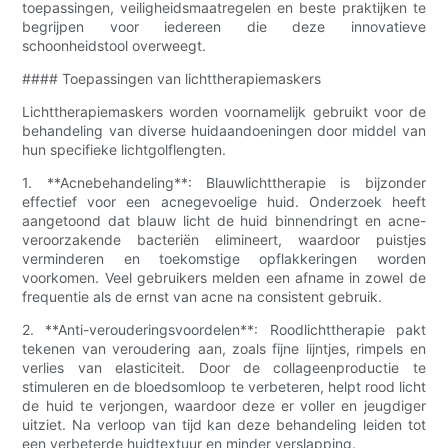
toepassingen, veiligheidsmaatregelen en beste praktijken te
begrijpen voor iedereen die deze innovatieve
schoonheidstool overweegt.
#### Toepassingen van lichttherapiemaskers
Lichttherapiemaskers worden voornamelijk gebruikt voor de
behandeling van diverse huidaandoeningen door middel van
hun specifieke lichtgolflengten.
1. **Acnebehandeling**: Blauwlichttherapie is bijzonder
effectief voor een acnegevoelige huid. Onderzoek heeft
aangetoond dat blauw licht de huid binnendringt en acne-
veroorzakende bacteriën elimineert, waardoor puistjes
verminderen en toekomstige opflakkeringen worden
voorkomen. Veel gebruikers melden een afname in zowel de
frequentie als de ernst van acne na consistent gebruik.
2. **Anti-verouderingsvoordelen**: Roodlichttherapie pakt
tekenen van veroudering aan, zoals fijne lijntjes, rimpels en
verlies van elasticiteit. Door de collageenproductie te
stimuleren en de bloedsomloop te verbeteren, helpt rood licht
de huid te verjongen, waardoor deze er voller en jeugdiger
uitziet. Na verloop van tijd kan deze behandeling leiden tot
een verbeterde huidtextuur en minder verslapping.