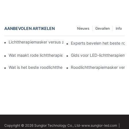
AANBEVOLEN ARTIKELEN
Nieuws
Gevallen
Info
Lichttherapiemasker versus zonnebril voor gebruik 's nachts
Experts bevelen het beste roo
Wat maakt rode lichttherapiemaskers effectief tegen verouderi
Gids voor LED-lichttherapiema
Wat is het beste roodlichttherapiemasker met een lange batteri
Roodlichttherapiemasker vers
Copyright © 2026 Sunglor Technology Co., Ltd-www.sunglor-led.com
|