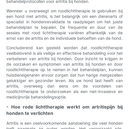
behandelprotocollen voor artritis bij honden.
Wanneer u overweegt om roodlichttherapie te gebruiken bij
een hond met artritis, is het belangrijk om een ​​dierenarts of
specialist in hondenrevalidatie te raadplegen om het juiste
behandelplan te bepalen. De frequentie en duur van de
sessies met rood lichttherapie variëren afhankelijk van de
ernst van de artritis en de individuele behoeften van de hond.
Concluderend kan gesteld worden dat roodlichttherapie
veelbelovend is als veilige en effectieve behandeling voor het
verbeteren van artritis bij honden. Door inzicht te krijgen in
de oorzaken en symptomen van artritis bij honden en door
roodlichttherapie op te nemen in het behandelplan, kunnen
huisdiereigenaren ervoor zorgen dat hun harige metgezellen
gelukkiger en gezonder leven. Als uw hond last heeft van
artritis, overweeg dan eens om de voordelen van
roodlichttherapie te onderzoeken als een niet-invasieve en
medicijnvrije behandelingsoptie.
- Hoe rode lichttherapie werkt om artritispijn bij
honden te verlichten
Artritis is een veelvoorkomende aandoening die veel honden
treft naarmate ze ouder worden. Het veroorzaakt pijn,