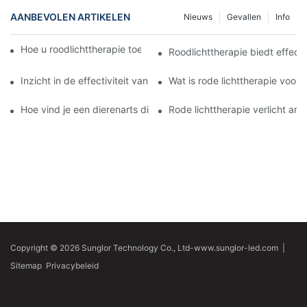
AANBEVOLEN ARTIKELEN
Nieuws
Gevallen
Info
Hoe u roodlichttherapie toedient aan honden met artritis
Roodlichttherapie biedt effecti
Inzicht in de effectiviteit van optimale roodlichttherapie voor ho
Wat is rode lichttherapie voor 
Hoe vind je een dierenarts die roodlichttherapie gebruikt voor ar
Rode lichttherapie verlicht artri
Copyright © 2026 Sunglor Technology Co., Ltd-www.sunglor-led.com
|
Sitemap
Privacybeleid