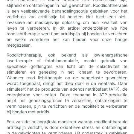
stijfheid en ontstekingen in hun gewrichten. Roodlichttherapie
is een veelbelovende behandelingsoptie gebleken voor het
verlichten van artritispijn bij honden. Het biedt een niet-
invasieve en medicijnvrije oplossing om hun kwaliteit van
leven te verbeteren. In dit artikel onderzoeken we hoe
roodlichttherapie werkt om artritispijn bij honden te verlichten
en welke voordelen het kan bieden voor onze harige
metgezellen.
Roodlichttherapie, ook bekend als low-energetische
lasertherapie of fotobiomodulatie, maakt gebruik van
specifieke golflengtes van licht om de celactiviteit te
stimuleren en genezing in het lichaam te bevorderen.
Wanneer rood lichttherapie op de aangetaste gewrichten
wordt toegepast, dringt het diep door in de weefsels. Daar
stimuleert het de productie van adenosinetrifosfaat (ATP), de
energiebron voor cellen. Deze toename in ATP-productie
helpt het genezingsproces te versnellen, ontstekingen te
verminderen, pijn te verlichten en de mobiliteit te verbeteren
bij honden met artritis.
Een van de belangrijkste manieren waarop roodlichttherapie
artritispijn verlicht, is door oxidatieve stress en ontstekingen
in de gewrichten te verminderen. Uit onderzoek is gebleken