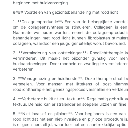
beginnen met huidverzorging.
#### Voordelen van gezichtsbehandeling met rood licht
1. **Collageenproductie**: Een van de belangrijkste voordel
om de collageensynthese te stimuleren. Collageen is een e
Naarmate we ouder worden, neemt de collageenproductie 
behandelingen met rood licht kunnen fibroblasten stimuler
collageen, waardoor een jeugdiger uiterlijk wordt bevorderd.
2. **Vermindering van ontstekingen**: Roodlichttherapie
verminderen. Dit maakt het bijzonder gunstig voor mens
huidaandoeningen. Door roodheid en zwelling te verminderen
verbeteren.
3. **Wondgenezing en huidherstel**: Deze therapie staat
versnellen. Voor mensen met littekens of post-inflamm
roodlichttherapie het genezingsproces versnellen en verkleu
4. **Verbeterde huidtint en -textuur**: Regelmatig gebruik va
textuur. De huid kan er stralender en soepeler uitzien en fijne
5. **Niet-invasief en pijnloos**: Voor beginners is een va
rood licht dat het een niet-invasieve en pijnloze procedure i
is er geen hersteltijd, waardoor het een aantrekkelijke opti