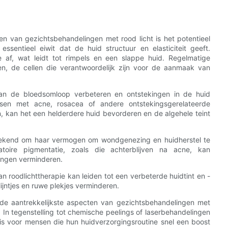
en van gezichtsbehandelingen met rood licht is het potentieel
ssentieel eiwit dat de huid structuur en elasticiteit geeft.
af, wat leidt tot rimpels en een slappe huid. Regelmatige
en, de cellen die verantwoordelijk zijn voor de aanmaak van
 kan de bloedsomloop verbeteren en ontstekingen in de huid
en met acne, rosacea of ​​andere ontstekingsgerelateerde
, kan het een helderdere huid bevorderen en de algehele teint
 bekend om haar vermogen om wondgenezing en huidherstel te
atoire pigmentatie, zoals die achterblijven na acne, kan
ringen verminderen.
n roodlichttherapie kan leiden tot een verbeterde huidtint en -
 lijntjes en ruwe plekjes verminderen.
n de aantrekkelijkste aspecten van gezichtsbehandelingen met
s. In tegenstelling tot chemische peelings of laserbehandelingen
e is voor mensen die hun huidverzorgingsroutine snel een boost