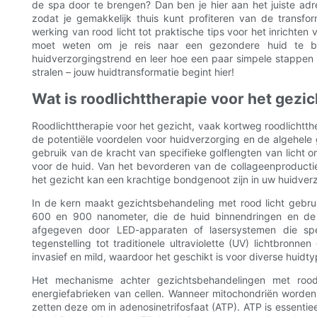
de spa door te brengen? Dan ben je hier aan het juiste adr
zodat je gemakkelijk thuis kunt profiteren van de transfo
werking van rood licht tot praktische tips voor het inrichten
moet weten om je reis naar een gezondere huid te b
huidverzorgingstrend en leer hoe een paar simpele stappen t
stralen – jouw huidtransformatie begint hier!
Wat is roodlichttherapie voor het gezi
Roodlichttherapie voor het gezicht, vaak kortweg roodlicht
de potentiële voordelen voor huidverzorging en de algehel
gebruik van de kracht van specifieke golflengten van licht om
voor de huid. Van het bevorderen van de collageenproductie
het gezicht kan een krachtige bondgenoot zijn in uw huidverz
In de kern maakt gezichtsbehandeling met rood licht gebrui
600 en 900 nanometer, die de huid binnendringen en de 
afgegeven door LED-apparaten of lasersystemen die spec
tegenstelling tot traditionele ultraviolette (UV) lichtbronn
invasief en mild, waardoor het geschikt is voor diverse huidty
Het mechanisme achter gezichtsbehandelingen met rood
energiefabrieken van cellen. Wanneer mitochondriën worden 
zetten deze om in adenosinetrifosfaat (ATP). ATP is essentie