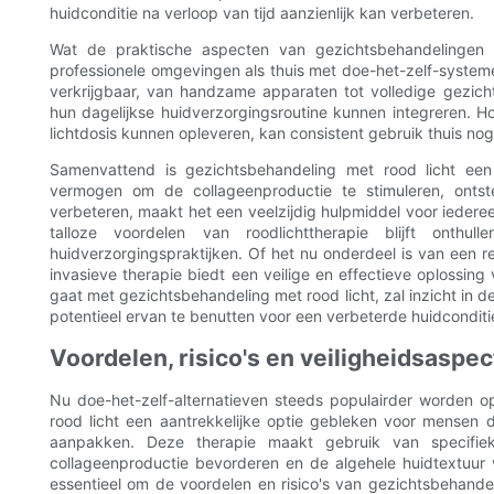
huidconditie na verloop van tijd aanzienlijk kan verbeteren.
Wat de praktische aspecten van gezichtsbehandelingen 
professionele omgevingen als thuis met doe-het-zelf-systeme
verkrijgbaar, van handzame apparaten tot volledige gezich
hun dagelijkse huidverzorgingsroutine kunnen integreren. 
lichtdosis kunnen opleveren, kan consistent gebruik thuis n
Samenvattend is gezichtsbehandeling met rood licht een
vermogen om de collageenproductie te stimuleren, onts
verbeteren, maakt het een veelzijdig hulpmiddel voor iederee
talloze voordelen van roodlichttherapie blijft ont
huidverzorgingspraktijken. Of het nu onderdeel is van een r
invasieve therapie biedt een veilige en effectieve oplossing
gaat met gezichtsbehandeling met rood licht, zal inzicht in d
potentieel ervan te benutten voor een verbeterde huidconditie 
Voordelen, risico's en veiligheidsaspe
Nu doe-het-zelf-alternatieven steeds populairder worden o
rood licht een aantrekkelijke optie gebleken voor mensen d
aanpakken. Deze therapie maakt gebruik van specifieke
collageenproductie bevorderen en de algehele huidtextuur v
essentieel om de voordelen en risico's van gezichtsbehandel