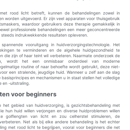
met rood licht betreft, kunnen de behandelingen zowel in
n worden uitgevoerd. Er zijn veel apparaten voor thuisgebruik
tsmaskers, waardoor gebruikers deze therapie gemakkelijk in
Hoewel professionele behandelingen een meer geconcentreerde
og steeds indrukwekkende resultaten opleveren.
 spannende vooruitgang in huidverzorgingstechnologie. Het
tekingen te verminderen en de algehele huidgezondheid te
n die zijn of haar teint wil verbeteren. Naarmate onderzoek de
hullen, wordt het een onmisbaar onderdeel van moderne
egelmatige routine of naar behoefte wordt gebruikt, deze niet-
 voor een stralende, jeugdige huid. Wanneer u zelf aan de slag
e basisprincipes en mechanismen u in staat stellen het volledige
en -uitstraling.
cten voor beginners
p het gebied van huidverzorging, is gezichtsbehandeling met
ie hun huid willen verjongen en diverse huidproblemen willen
 golflengten van licht en zou celherstel stimuleren, de
erbeteren. Net als bij elke andere behandeling is het echter
ing met rood licht te begrijpen, vooral voor beginners die net