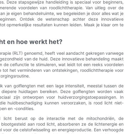
es. Deze stapsgewijze handleiding is speciaal voor beginners,
rmerende voordelen van roodlichttherapie. Van uitleg over de
 van je eigen behandelruimte, we begeleiden je door alles wat je
eginnen. Ontdek de wetenschap achter deze innovatieve
ot opmerkelijke resultaten kunnen leiden. Maak je klaar om te
cht en hoe werkt het?
therapie (RLT) genoemd, heeft veel aandacht gekregen vanwege
e gezondheid van de huid. Deze innovatieve behandeling maakt
 de celfunctie te stimuleren, wat leidt tot een reeks voordelen
 tot het verminderen van ontstekingen, roodlichttherapie voor
orgingsroutine.
k van golflengten met een lage intensiteit, meestal tussen de
diepere huidlagen bereiken. Deze golflengten worden vaak
iaal zijn ontworpen voor huidverzorgingstoepassingen. In
en die huidbeschadiging kunnen veroorzaken, is rood licht niet-
pen en -condities.
 licht berust op de interactie met de mitochondriën, de
blootgesteld aan rood licht, absorberen ze de lichtenergie en
el voor de celstofwisseling en energieproductie. Een verhoogde