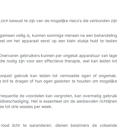
ich bewust te zijn van de mogelijke risico's die verbonden zijn
 algemeen veilig is, kunnen sommige mensen na een behandeling
ntieel om het apparaat eerst op een klein stukje huid te testen
jk. Onervaren gebruikers kunnen per ongeluk apparatuur van lage
 die nodig zijn voor een effectieve therapie, wat kan leiden tot
n onjuist gebruik kan leiden tot vermoeide ogen of ongemak.
e bril te dragen of hun ogen gesloten te houden om mogelijke
requentie de voordelen kan vergroten, kan overmatig gebruik
uidbeschadiging. Het is essentieel om de aanbevolen richtlijnen
e tot drie sessies per week.
t rood licht te garanderen, dienen beginners de volgende