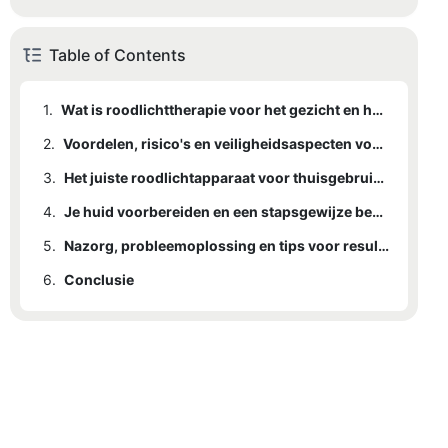
Table of Contents
1.
Wat is roodlichttherapie voor het gezicht en hoe werkt het?
2.
Voordelen, risico's en veiligheidsaspecten voor beginners
3.
Het juiste roodlichtapparaat voor thuisgebruik kiezen
4.
Je huid voorbereiden en een stapsgewijze behandeling uitvoeren
5.
Nazorg, probleemoplossing en tips voor resultaten op de lange termijn
6.
Conclusie