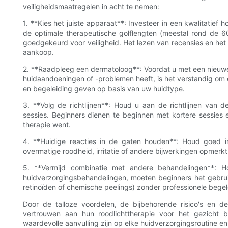
veiligheidsmaatregelen in acht te nemen:
1. **Kies het juiste apparaat**: Investeer in een kwalitatief
de optimale therapeutische golflengten (meestal rond de 6
goedgekeurd voor veiligheid. Het lezen van recensies en het
aankoop.
2. **Raadpleeg een dermatoloog**: Voordat u met een nieuwe
huidaandoeningen of -problemen heeft, is het verstandig om e
en begeleiding geven op basis van uw huidtype.
3. **Volg de richtlijnen**: Houd u aan de richtlijnen van 
sessies. Beginners dienen te beginnen met kortere sessies 
therapie went.
4. **Huidige reacties in de gaten houden**: Houd goed 
overmatige roodheid, irritatie of andere bijwerkingen opmerk
5. **Vermijd combinatie met andere behandelingen**: Ho
huidverzorgingsbehandelingen, moeten beginners het gebrui
retinoïden of chemische peelings) zonder professionele bege
Door de talloze voordelen, de bijbehorende risico's en de
vertrouwen aan hun roodlichttherapie voor het gezicht
waardevolle aanvulling zijn op elke huidverzorgingsroutine e