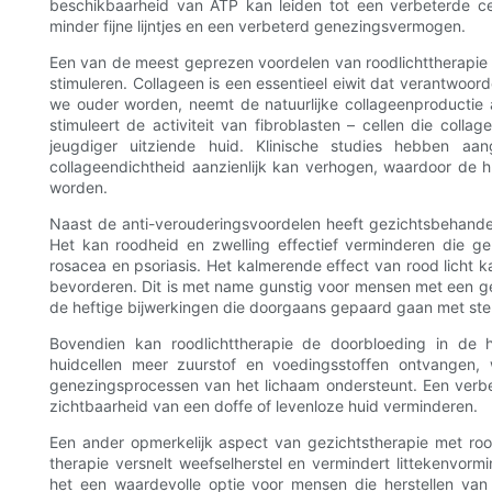
beschikbaarheid van ATP kan leiden tot een verbeterde celf
minder fijne lijntjes en een verbeterd genezingsvermogen.
Een van de meest geprezen voordelen van roodlichttherapie 
stimuleren. Collageen is een essentieel eiwit dat verantwoorde
we ouder worden, neemt de natuurlijke collageenproductie af
stimuleert de activiteit van fibroblasten – cellen die colla
jeugdiger uitziende huid. Klinische studies hebben aa
collageendichtheid aanzienlijk kan verhogen, waardoor de hui
worden.
Naast de anti-verouderingsvoordelen heeft gezichtsbehand
Het kan roodheid en zwelling effectief verminderen die g
rosacea en psoriasis. Het kalmerende effect van rood licht k
bevorderen. Dit is met name gunstig voor mensen met een ge
de heftige bijwerkingen die doorgaans gepaard gaan met ste
Bovendien kan roodlichttherapie de doorbloeding in de 
huidcellen meer zuurstof en voedingsstoffen ontvangen, 
genezingsprocessen van het lichaam ondersteunt. Een verbet
zichtbaarheid van een doffe of levenloze huid verminderen.
Een ander opmerkelijk aspect van gezichtstherapie met ro
therapie versnelt weefselherstel en vermindert littekenvor
het een waardevolle optie voor mensen die herstellen van