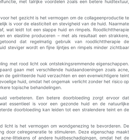
unctie, met talrijke voordelen zoals een betere huidtextuur,
voor het gezicht is het vermogen om de collageenproductie te
lijk is voor de elasticiteit en stevigheid van de huid. Naarmate
, wat leidt tot een slappe huid en rimpels. Roodlichttherapie
geen en elastine produceren – met als resultaat een strakkere,
ngetoond dat regelmatig gebruik van roodlichttherapie de
d steviger wordt en fijne lijntjes en rimpels minder zichtbaar
eling met rood licht ook ontstekingsremmende eigenschappen.
epaard gaan met verschillende huidaandoeningen zoals acne,
an de geïrriteerde huid verzachten en een evenwichtigere teint
voelige huid, omdat het ongemak verlicht zonder het risico op
rkere topische behandelingen.
huid verbeteren. Een betere doorbloeding zorgt ervoor dat
wat essentieel is voor een gezonde huid en de natuurlijke
erde doorbloeding kan leiden tot een stralendere teint en de
od licht is het vermogen om wondgenezing te bevorderen. De
ming door celregeneratie te stimuleren. Deze eigenschap maakt
 acne-littekens of andere huidbeschadigingen, omdat het de