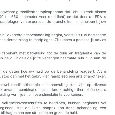
 hoogwaardig roodlichttherapieapparaat dat licht uitzendt binnen
00 tot 650 nanometer voor rood licht) en dat door de FDA is
 raadplegen van experts uit de branche kunnen u helpen bij uw
 huidverzorgingsbehandeling begint, vooral als u al bestaande
en ​​dermatoloog te raadplegen. Zij kunnen u persoonlijk advies
de fabrikant met betrekking tot de duur en frequentie van de
en de duur geleidelijk te verlengen naarmate hun huid aan de
in de gaten hoe uw huid op de behandeling reageert. Als u
t, stop dan met het gebruik en raadpleeg een arts of apotheker.
ewel roodlichttherapie een aanvulling kan zijn op diverse
k ervan in combinatie met andere krachtige therapieën (zoals
leiding vermijden om overstimulatie te voorkomen.
 veiligheidsvoorschriften te begrijpen, kunnen beginners vol
 beginnen. Met de juiste aanpak kan deze behandeling een
n bijdragen aan een stralende en gezonde huid.