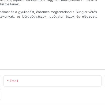
iztosítanak.
jdalmat és a gyulladást, érdemes megfontolnod a Sunglor vörös
 hatékonyak, és bőrgyógyászok, gyógytornászok és elégedett
Email