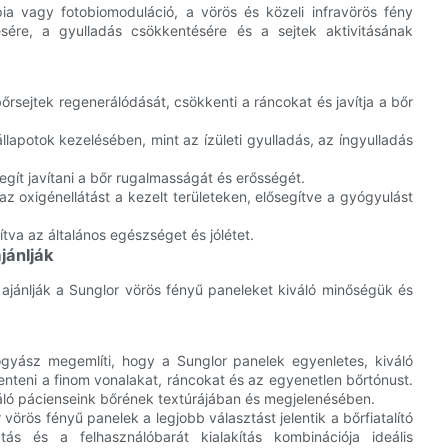
ia vagy fotobiomoduláció, a vörös és közeli infravörös fény
ésére, a gyulladás csökkentésére és a sejtek aktivitásának
őrsejtek regenerálódását, csökkenti a ráncokat és javítja a bőr
lapotok kezelésében, mint az ízületi gyulladás, az íngyulladás
egít javítani a bőr rugalmasságát és erősségét.
z oxigénellátást a kezelt területeken, elősegítve a gyógyulást
ítva az általános egészséget és jólétet.
jánlják
jánlják a Sunglor vörös fényű paneleket kiváló minőségük és
yász megemlíti, hogy a Sunglor panelek egyenletes, kiváló
nteni a finom vonalakat, ráncokat és az egyenetlen bőrtónust.
náló pácienseink bőrének textúrájában és megjelenésében.
vörös fényű panelek a legjobb választást jelentik a bőrfiatalító
ás és a felhasználóbarát kialakítás kombinációja ideális