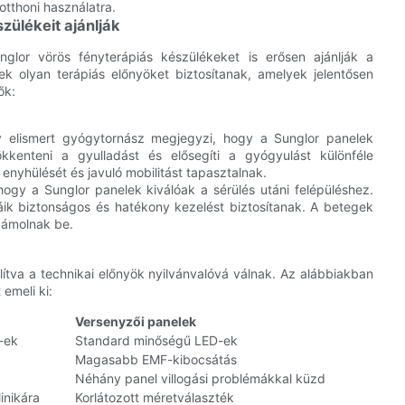
otthoni használatra.
zülékeit ajánlják
glor vörös fényterápiás készülékeket is erősen ajánlják a
ek olyan terápiás előnyöket biztosítanak, amelyek jelentősen
ők:
elismert gyógytornász megjegyzi, hogy a Sunglor panelek
ökkenteni a gyulladást és elősegíti a gyógyulást különféle
enyhülését és javuló mobilitást tapasztalnak.
gy a Sunglor panelek kiválóak a sérülés utáni felépüléshez.
k biztonságos és hatékony kezelést biztosítanak. A betegek
zámolnak be.
tva a technikai előnyök nyilvánvalóvá válnak. Az alábbiakban
emeli ki:
Versenyzői panelek
-ek
Standard minőségű LED-ek
Magasabb EMF-kibocsátás
Néhány panel villogási problémákkal küzd
inikára
Korlátozott méretválaszték