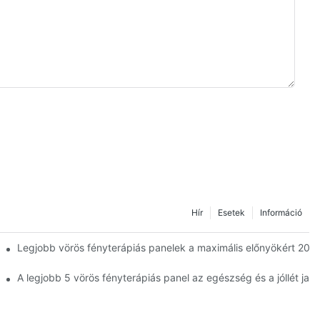
Hír
Esetek
Információ
ségére?
Legjobb vörös fényterápiás panelek a maximális előnyökért 202
 figyelni 2025-ben
A legjobb 5 vörös fényterápiás panel az egészség és a jóllét javí