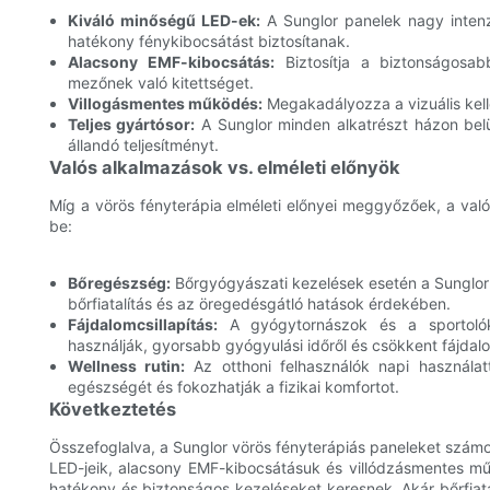
Kiváló minőségű LED-ek:
A Sunglor panelek nagy intenz
hatékony fénykibocsátást biztosítanak.
Alacsony EMF-kibocsátás:
Biztosítja a biztonságosab
mezőnek való kitettséget.
Villogásmentes működés:
Megakadályozza a vizuális kell
Teljes gyártósor:
A Sunglor minden alkatrészt házon belül
állandó teljesítményt.
Valós alkalmazások vs. elméleti előnyök
Míg a vörös fényterápia elméleti előnyei meggyőzőek, a való
be:
Bőregészség:
Bőrgyógyászati ​​kezelések esetén a Sunglor
bőrfiatalítás és az öregedésgátló hatások érdekében.
Fájdalomcsillapítás:
A gyógytornászok és a sportolók a
használják, gyorsabb gyógyulási időről és csökkent fájdal
Wellness rutin:
Az otthoni felhasználók napi használatt
egészségét és fokozhatják a fizikai komfortot.
Következtetés
Összefoglalva, a Sunglor vörös fényterápiás paneleket számos 
LED-jeik, alacsony EMF-kibocsátásuk és villódzásmentes mű
hatékony és biztonságos kezeléseket keresnek. Akár bőrfiatalít