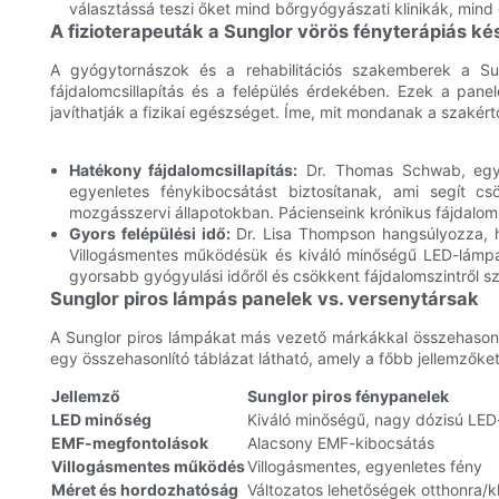
választássá teszi őket mind bőrgyógyászati ​​klinikák, mind 
A fizioterapeuták a Sunglor vörös fényterápiás kés
A gyógytornászok és a rehabilitációs szakemberek a Sun
fájdalomcsillapítás és a felépülés érdekében. Ezek a panel
javíthatják a fizikai egészséget. Íme, mit mondanak a szakért
Hatékony fájdalomcsillapítás:
Dr. Thomas Schwab, egy 
egyenletes fénykibocsátást biztosítanak, ami segít cs
mozgásszervi állapotokban. Pácienseink krónikus fájdalom 
Gyors felépülési idő:
Dr. Lisa Thompson hangsúlyozza, ho
Villogásmentes működésük és kiváló minőségű LED-lámpái
gyorsabb gyógyulási időről és csökkent fájdalomszintről s
Sunglor piros lámpás panelek vs. versenytársak
A Sunglor piros lámpákat más vezető márkákkal összehasonlí
egy összehasonlító táblázat látható, amely a főbb jellemzőket 
Jellemző
Sunglor piros fénypanelek
LED minőség
Kiváló minőségű, nagy dózisú LED
EMF-megfontolások
Alacsony EMF-kibocsátás
Villogásmentes működés
Villogásmentes, egyenletes fény
Méret és hordozhatóság
Változatos lehetőségek otthonra/kl