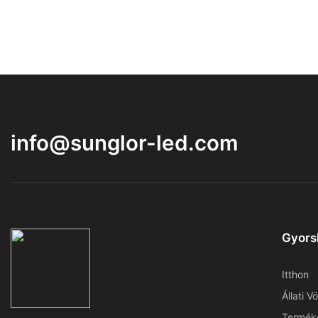
info@sunglor-led.com
Gyors
Itthon
Állati V
Termék