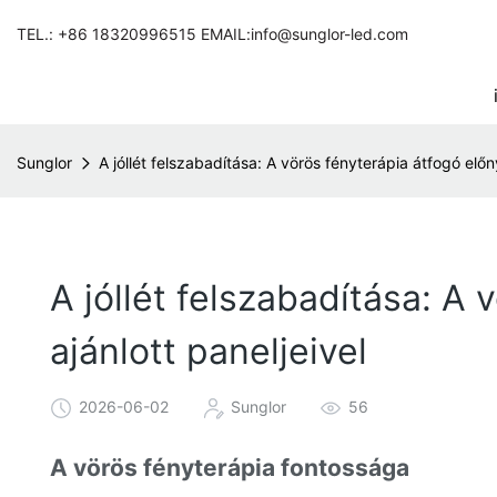
TEL.: +86 18320996515 EMAIL:info@sunglor-led.com
Sunglor
A jóllét felszabadítása: A vörös fényterápia átfogó előny
A jóllét felszabadítása: A 
ajánlott paneljeivel
2026-06-02
Sunglor
56
A vörös fényterápia fontossága