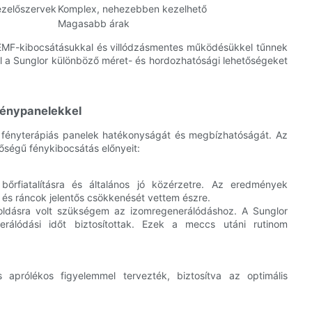
ezelőszervek
Komplex, nehezebben kezelhető
Magasabb árak
 EMF-kibocsátásukkal és villódzásmentes működésükkel tűnnek
ül a Sunglor különböző méret- és hordozhatósági lehetőségeket
 fénypanelekkel
ös fényterápiás panelek hatékonyságát és megbízhatóságát. Az
nőségű fénykibocsátás előnyeit:
rfiatalításra és általános jó közérzetre. Az eredmények
 és ráncok jelentős csökkenését vettem észre.
ldásra volt szükségem az izomregenerálódáshoz. A Sunglor
erálódási időt biztosítottak. Ezek a meccs utáni rutinom
s aprólékos figyelemmel tervezték, biztosítva az optimális