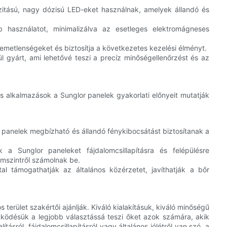
itású, nagy dózisú LED-eket használnak, amelyek állandó és
b használatot, minimalizálva az esetleges elektromágneses
emetlenségeket és biztosítja a következetes kezelési élményt.
 gyárt, ami lehetővé teszi a precíz minőségellenőrzést és az
s alkalmazások a Sunglor panelek gyakorlati előnyeit mutatják
 panelek megbízható és állandó fénykibocsátást biztosítanak a
 Sunglor paneleket fájdalomcsillapításra és felépülésre
omszintről számolnak be.
al támogathatják az általános közérzetet, javíthatják a bőr
terület szakértői ajánlják. Kiváló kialakításuk, kiváló minőségű
ködésük a legjobb választássá teszi őket azok számára, akik
ásról, fájdalomcsillapításról vagy általános jólétről van szó, a