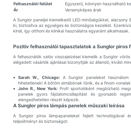
Felhasználói felület
Egyszerű, könnyen használható k
Ár
Versenyképes árak
A Sunglor paneljei kiemelkedő LED-minőségükkel, alacsony
ki, biztosítva az egységes és biztonságos kezelést. Ezenkív
kínál, így otthoni és klinikai használatra egyaránt alkalmasak.
Pozitív felhasználói tapasztalatok a Sunglor piros
A felhasználók valós visszajelzései kiemelik a Sunglor vör
elégedett vásárlók ajánlásai bizonyítják az állandó, kiváló mi
Sarah W., Chicago:
A Sunglor paneleket használom bő
hihetetlenek! A bőröm simábbnak tűnik, és a finom vonalak
John R., New York:
Profi sportolóként megbízható mego
panelek gyors fájdalomcsillapítást és gyorsabb regen
elengedhetetlen részét képezik.
A Sunglor piros lámpás panelek műszaki leírása
A Sunglor piros lámpapaneleket fejlett technológiával é
teljesítményt és biztonságot: