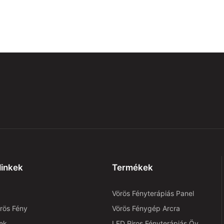
linkek
Termékek
Vörös Fényterápiás Panel
örös Fény
Vörös Fénygép Arcra
ek
LED Piros Fényterápiás Öv