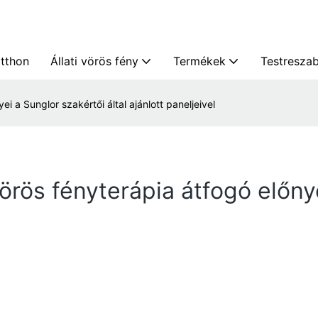
itthon
Állati vörös fény
Termékek
Testresza
ei a Sunglor szakértői által ajánlott paneljeivel
vörös fényterápia átfogó előny