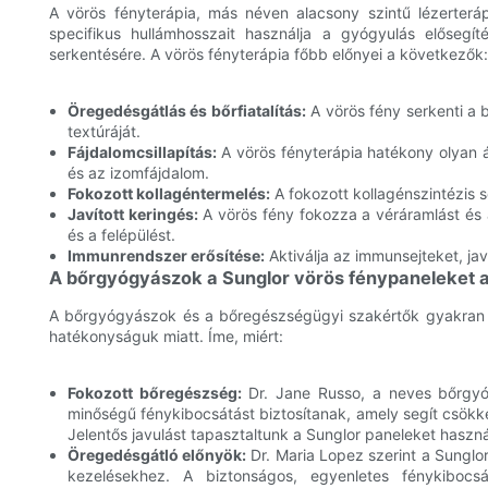
A vörös fényterápia, más néven alacsony szintű lézerteráp
specifikus hullámhosszait használja a gyógyulás elősegít
serkentésére. A vörös fényterápia főbb előnyei a következők:
Öregedésgátlás és bőrfiatalítás:
A vörös fény serkenti a b
textúráját.
Fájdalomcsillapítás:
A vörös fényterápia hatékony olyan ál
és az izomfájdalom.
Fokozott kollagéntermelés:
A fokozott kollagénszintézis s
Javított keringés:
A vörös fény fokozza a véráramlást és a
és a felépülést.
Immunrendszer erősítése:
Aktiválja az immunsejteket, jav
A bőrgyógyászok a Sunglor vörös fénypaneleket a
A bőrgyógyászok és a bőregészségügyi szakértők gyakran a
hatékonyságuk miatt. Íme, miért:
Fokozott bőregészség:
Dr. Jane Russo, a neves bőrgyóg
minőségű fénykibocsátást biztosítanak, amely segít csökke
Jelentős javulást tapasztaltunk a Sunglor paneleket hasz
Öregedésgátló előnyök:
Dr. Maria Lopez szerint a Sunglor 
kezelésekhez. A biztonságos, egyenletes fénykibocsát