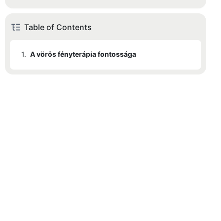
Table of Contents
1.
A vörös fényterápia fontossága
1.1
A bőrgyógyászok a Sunglor vörös fénypaneleket ajánlják
1.2
A fizioterapeuták a Sunglor vörös fényterápiás készülékeit ajánlják
1.3
Sunglor piros lámpás panelek vs. versenytársak
1.4
Pozitív felhasználói tapasztalatok a Sunglor piros fénypanelekkel
1.5
A Sunglor piros lámpás panelek műszaki leírása
1.6
Valós alkalmazások vs. elméleti előnyök
1.7
Következtetés