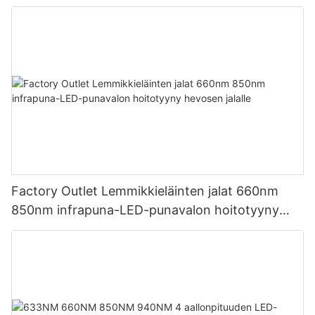
punavaloterapiavyö ratsastussaappaita varten
Factory Outlet Lemmikkieläinten jalat 660nm
850nm infrapuna-LED-punavalon hoitotyyny
hevosen jalalle