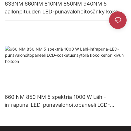
633NM 660NM 810NM 850NM 940NM 5
aallonpituuden LED-punavalohoitosänky koko
kehon hoitoon
660 NM 850 NM 5 spektriä 1000 W Lähi-
infrapuna-LED-punavalohoitopaneeli LCD-
kosketusnäytöllä koko kehon kivun hoitoon