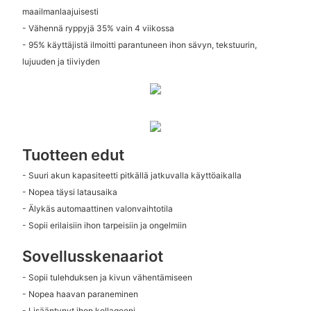
maailmanlaajuisesti
- Vähennä ryppyjä 35% vain 4 viikossa
- 95% käyttäjistä ilmoitti parantuneen ihon sävyn, tekstuurin,
lujuuden ja tiiviyden
Tuotteen edut
- Suuri akun kapasiteetti pitkällä jatkuvalla käyttöaikalla
- Nopea täysi latausaika
- Älykäs automaattinen valonvaihtotila
- Sopii erilaisiin ihon tarpeisiin ja ongelmiin
Sovellusskenaariot
- Sopii tulehduksen ja kivun vähentämiseen
- Nopea haavan paraneminen
- Lisääntynyt ihon kollageeni