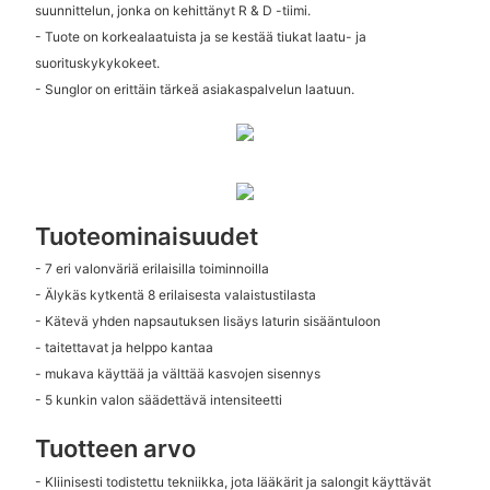
suunnittelun, jonka on kehittänyt R & D -tiimi.
- Tuote on korkealaatuista ja se kestää tiukat laatu- ja
suorituskykykokeet.
- Sunglor on erittäin tärkeä asiakaspalvelun laatuun.
Tuoteominaisuudet
- 7 eri valonväriä erilaisilla toiminnoilla
- Älykäs kytkentä 8 erilaisesta valaistustilasta
- Kätevä yhden napsautuksen lisäys laturin sisääntuloon
- taitettavat ja helppo kantaa
- mukava käyttää ja välttää kasvojen sisennys
- 5 kunkin valon säädettävä intensiteetti
Tuotteen arvo
- Kliinisesti todistettu tekniikka, jota lääkärit ja salongit käyttävät