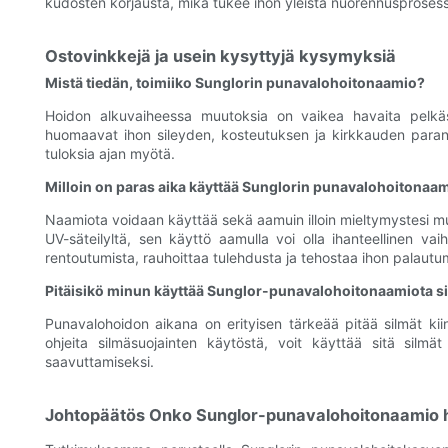
kudosten korjausta, mikä tukee ihon yleistä nuorennusprosess
Ostovinkkejä ja usein kysyttyjä kysymyksiä
Mistä tiedän, toimiiko Sunglorin punavalohoitonaamio?
Hoidon alkuvaiheessa muutoksia on vaikea havaita pelkä
huomaavat ihon sileyden, kosteutuksen ja kirkkauden paranem
tuloksia ajan myötä.
Milloin on paras aika käyttää Sunglorin punavalohoitonaa
Naamiota voidaan käyttää sekä aamuin illoin mieltymystesi muk
UV-säteilyltä, sen käyttö aamulla voi olla ihanteellinen vai
rentoutumista, rauhoittaa tulehdusta ja tehostaa ihon palautu
Pitäisikö minun käyttää Sunglor-punavalohoitonaamiota sil
Punavalohoidon aikana on erityisen tärkeää pitää silmät kii
ohjeita silmäsuojainten käytöstä, voit käyttää sitä silm
saavuttamiseksi.
Johtopäätös Onko Sunglor-punavalohoitonaamio h