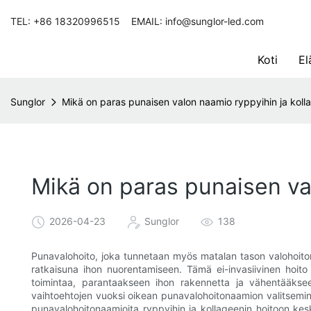
TEL: +86 18320996515 EMAIL: info@sunglor-led.com
Koti
El
Sunglor
Mikä on paras punaisen valon naamio ryppyihin ja koll
Mikä on paras punaisen va
2026-04-23
Sunglor
138
Punavalohoito, joka tunnetaan myös matalan tason valohoito
ratkaisuna ihon nuorentamiseen. Tämä ei-invasiivinen hoito 
toimintaa, parantaakseen ihon rakennetta ja vähentääkse
vaihtoehtojen vuoksi oikean punavalohoitonaamion valitsemin
punavalohoitonaamioita ryppyihin ja kollageenin hoitoon kes