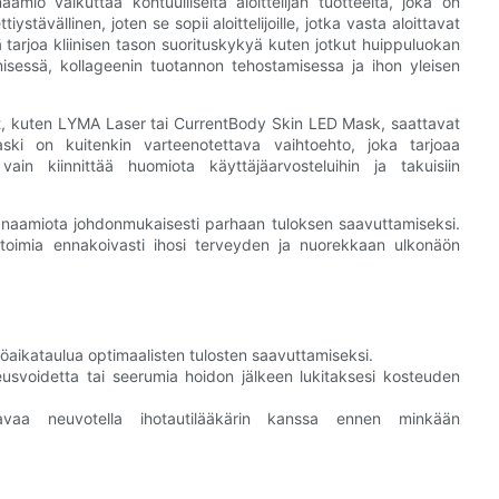
io vaikuttaa kohtuulliselta aloittelijan tuotteelta, joka on
iystävällinen, joten se sopii aloittelijoille, jotka vasta aloittavat
 tarjoa kliinisen tason suorituskykyä kuten jotkut huippuluokan
ämisessä, kollageenin tuotannon tehostamisessa ja ihon yleisen
tteet, kuten LYMA Laser tai CurrentBody Skin LED Mask, saattavat
 maski on kuitenkin varteenotettava vaihtoehto, joka tarjoaa
ain kiinnittää huomiota käyttäjäarvosteluihin ja takuisiin
ä naamiota johdonmukaisesti parhaan tuloksen saavuttamiseksi.
it toimia ennakoivasti ihosi terveyden ja nuorekkaan ulkonäön
öaikataulua optimaalisten tulosten saavuttamiseksi.
usvoidetta tai seerumia hoidon jälkeen lukitaksesi kosteuden
tavaa neuvotella ihotautilääkärin kanssa ennen minkään