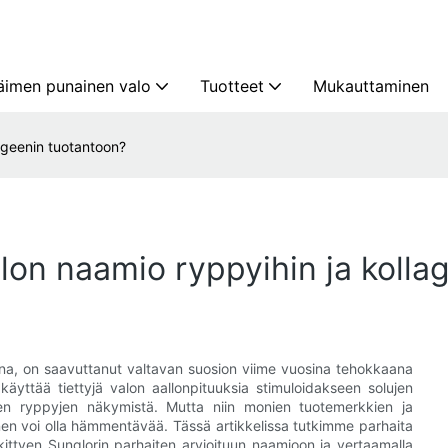
äimen punainen valo
Tuotteet
Mukauttaminen
ageenin tuotantoon?
lon naamio ryppyihin ja kolla
na, on saavuttanut valtavan suosion viime vuosina tehokkaana
käyttää tiettyjä valon aallonpituuksia stimuloidakseen solujen
en ryppyjen näkymistä. Mutta niin monien tuotemerkkien ja
en voi olla hämmentävää. Tässä artikkelissa tutkimme parhaita
kittyen Sunglorin parhaiten arvioituun naamioon ja vertaamalla