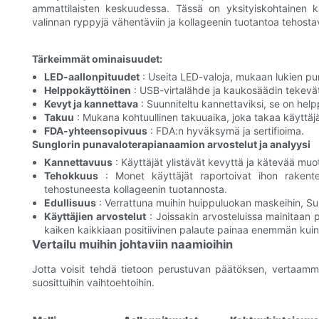
ammattilaisten keskuudessa. Tässä on yksityiskohtainen k
valinnan ryppyjä vähentäviin ja kollageenin tuotantoa tehostavi
Tärkeimmät ominaisuudet:
LED-aallonpituudet
: Useita LED-valoja, mukaan lukien pu
Helppokäyttöinen
: USB-virtalähde ja kaukosäädin tekevät 
Kevyt ja kannettava
: Suunniteltu kannettaviksi, se on help
Takuu
: Mukana kohtuullinen takuuaika, joka takaa käyttäj
FDA-yhteensopivuus
: FDA:n hyväksymä ja sertifioima.
Sunglorin punavaloterapianaamion arvostelut ja analyysi
Kannettavuus
: Käyttäjät ylistävät kevyttä ja kätevää muot
Tehokkuus
: Monet käyttäjät raportoivat ihon rakentee
tehostuneesta kollageenin tuotannosta.
Edullisuus
: Verrattuna muihin huippuluokan maskeihin, Su
Käyttäjien arvostelut
: Joissakin arvosteluissa mainitaan
kaiken kaikkiaan positiivinen palaute painaa enemmän kui
Vertailu muihin johtaviin naamioihin
Jotta voisit tehdä tietoon perustuvan päätöksen, vertaamme
suosittuihin vaihtoehtoihin.