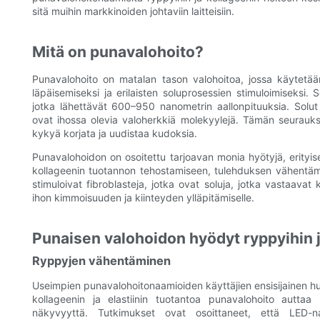
sitä muihin markkinoiden johtaviin laitteisiin.
Mitä on punavalohoito?
Punavalohoito on matalan tason valohoitoa, jossa käytetään 
läpäisemiseksi ja erilaisten soluprosessien stimuloimiseksi. Se
jotka lähettävät 600–950 nanometrin aallonpituuksia. Solut a
ovat ihossa olevia valoherkkiä molekyylejä. Tämän seurauk
kykyä korjata ja uudistaa kudoksia.
Punavalohoidon on osoitettu tarjoavan monia hyötyjä, erityise
kollageenin tuotannon tehostamiseen, tulehduksen vähentämi
stimuloivat fibroblasteja, jotka ovat soluja, jotka vastaavat 
ihon kimmoisuuden ja kiinteyden ylläpitämiselle.
Punaisen valohoidon hyödyt ryppyihin j
Ryppyjen vähentäminen
Useimpien punavalohoitonaamioiden käyttäjien ensisijainen 
kollageenin ja elastiinin tuotantoa punavalohoito autta
näkyvyyttä. Tutkimukset ovat osoittaneet, että LED-n