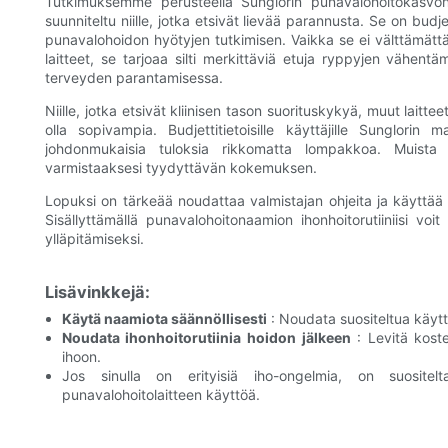
Tutkimuksemme perusteella Sunglorin punavalohoitokasvonaam
suunniteltu niille, jotka etsivät lievää parannusta. Se on budjett
punavalohoidon hyötyjen tutkimisen. Vaikka se ei välttämättä
laitteet, se tarjoaa silti merkittäviä etuja ryppyjen vähent
terveyden parantamisessa.
Niille, jotka etsivät kliinisen tason suorituskykyä, muut lai
olla sopivampia. Budjettitietoisille käyttäjille Sunglorin
johdonmukaisia ​​tuloksia rikkomatta lompakkoa. Muista v
varmistaaksesi tyydyttävän kokemuksen.
Lopuksi on tärkeää noudattaa valmistajan ohjeita ja käyttä
Sisällyttämällä punavalohoitonaamion ihonhoitorutiiniisi vo
ylläpitämiseksi.
Lisävinkkejä:
Käytä naamiota säännöllisesti
: Noudata suositeltua käytt
Noudata ihonhoitorutiinia hoidon jälkeen
: Levitä koste
ihoon.
Jos sinulla on erityisiä iho-ongelmia, on suositel
punavalohoitolaitteen käyttöä.