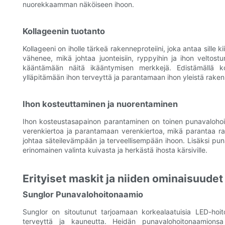
nuorekkaamman näköiseen ihoon.
Kollageenin tuotanto
Kollageeni on iholle tärkeä rakenneproteiini, joka antaa sille
vähenee, mikä johtaa juonteisiin, ryppyihin ja ihon veltost
kääntämään näitä ikääntymisen merkkejä. Edistämällä kol
ylläpitämään ihon terveyttä ja parantamaan ihon yleistä raken
Ihon kosteuttaminen ja nuorentaminen
Ihon kosteustasapainon parantaminen on toinen punavalohoi
verenkiertoa ja parantamaan verenkiertoa, mikä parantaa ra
johtaa säteilevämpään ja terveellisempään ihoon. Lisäksi pun
erinomainen valinta kuivasta ja herkästä ihosta kärsiville.
Erityiset maskit ja niiden ominaisuudet
Sunglor Punavalohoitonaamio
Sunglor on sitoutunut tarjoamaan korkealaatuisia LED-hoit
terveyttä ja kauneutta. Heidän punavalohoitonaamionsa