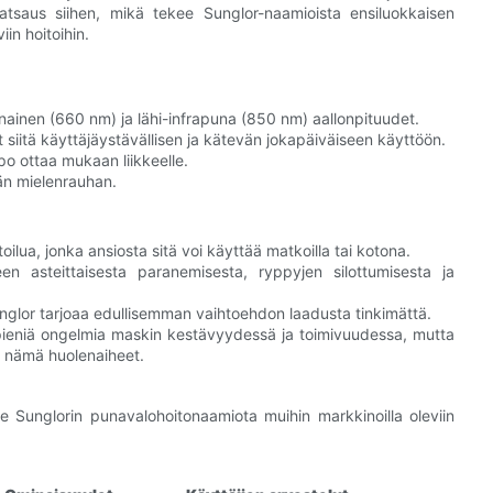
atsaus siihen, mikä tekee Sunglor-naamioista ensiluokkaisen
in hoitoihin.
nainen (660 nm) ja lähi-infrapuna (850 nm) aallonpituudet.
siitä käyttäjäystävällisen ja kätevän jokapäiväiseen käyttöön.
po ottaa mukaan liikkeelle.
än mielenrauhan.
oilua, jonka ansiosta sitä voi käyttää matkoilla tai kotona.
n asteittaisesta paranemisesta, ryppyjen silottumisesta ja
nglor tarjoaa edullisemman vaihtoehdon laadusta tinkimättä.
 pieniä ongelmia maskin kestävyydessä ja toimivuudessa, mutta
n nämä huolenaiheet.
 Sunglorin punavalohoitonaamiota muihin markkinoilla oleviin