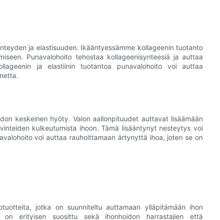
 kiinteyden ja elastisuuden. Ikääntyessämme kollageenin tuotanto
umiseen. Punavalohoito tehostaa kollageenisynteesiä ja auttaa
lageenin ja elastiinin tuotantoa punavalohoito voi auttaa
netta.
don keskeinen hyöty. Valon aallonpituudet auttavat lisäämään
vinteiden kulkeutumista ihoon. Tämä lisääntynyt nesteytys voi
avalohoito voi auttaa rauhoittamaan ärtynyttä ihoa, joten se on
otuotteita, jotka on suunniteltu auttamaan ylläpitämään ihon
 on erityisen suosittu sekä ihonhoidon harrastajien että