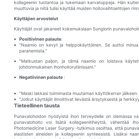
kollageenin tuotantoa ja tukemaan karvatuppeja. Hän kuitenk
muuttuvia ja niitä tulisi käyttää muiden hoitovaihtoehtojen rinn
Käyttäjien arvostelut
Käyttäjät ovat jakaneet kokemuksiaan Sunglorin punavalohoito
Positiivinen palaute
:
"Naamio on kevyt ja helppokäyttöinen. Se auttoi minua 
paranemista."
"Matkustan paljon, ja tämä naamio on loistava käytett
johdonmukainen ihonhoitorutiinissani."
Negatiivinen palaute
:
"Maski lakkasi toimimasta muutaman käyttökerran jälkeen. 
"Jotkut käyttäjät ilmoittivat lievästä ärsytyksestä ja herkk
Tieteellinen tausta
Punavalohoidon hyödyistä ihon terveydelle on olemassa vank
punavalohoito voi lisätä kollageenitiheyttä, vähentää ih
Photomedicine Laser Surgery -tutkimus osoittaa, että punavalo
elastisten aineiden ja kollageenin synteesistä. Lisäksi n