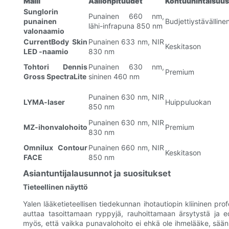
Malli
Aallonpituudet
Kohtuuhintaisuus
Sunglorin
Punainen 660 nm,
punainen
Budjettiystävälline
lähi-infrapuna 850 nm
valonaamio
CurrentBody Skin
Punainen 633 nm, NIR
Keskitason
LED -naamio
830 nm
Tohtori Dennis
Punainen 630 nm,
Premium
Gross SpectraLite
sininen 460 nm
Punainen 630 nm, NIR
LYMA-laser
Huippuluokan
850 nm
Punainen 630 nm, NIR
MZ-ihonvalohoito
Premium
830 nm
Omnilux Contour
Punainen 660 nm, NIR
Keskitason
FACE
850 nm
Asiantuntijalausunnot ja suositukset
Tieteellinen näyttö
Yalen lääketieteellisen tiedekunnan ihotautiopin kliininen p
auttaa tasoittamaan ryppyjä, rauhoittamaan ärsytystä ja 
myös, että vaikka punavalohoito ei ehkä ole ihmelääke, sään