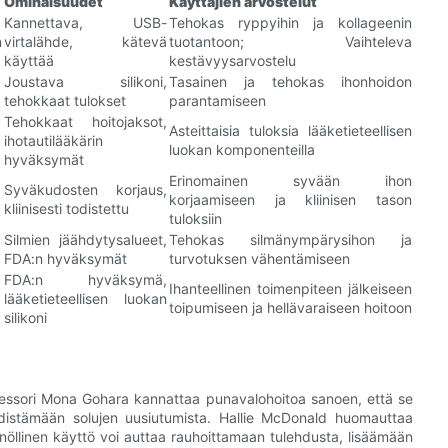
Ominaisuudet
Käyttäjien arvostelut
Kannettava, USB-
Tehokas ryppyihin ja kollageenin
n
virtalähde, kätevä
tuotantoon; Vaihteleva
käyttää
kestävyysarvostelu
Joustava silikoni,
Tasainen ja tehokas ihonhoidon
tehokkaat tulokset
parantamiseen
Tehokkaat hoitojaksot,
Asteittaisia ​​tuloksia lääketieteellisen
ihotautilääkärin
luokan komponenteilla
hyväksymät
Erinomainen syvään ihon
Syväkudosten korjaus,
korjaamiseen ja kliinisen tason
kliinisesti todistettu
tuloksiin
Silmien jäähdytysalueet,
Tehokas silmänympärysihon ja
FDA:n hyväksymät
turvotuksen vähentämiseen
FDA:n hyväksymä,
Ihanteellinen toimenpiteen jälkeiseen
lääketieteellisen luokan
toipumiseen ja hellävaraiseen hoitoon
silikoni
rofessori Mona Gohara kannattaa punavalohoitoa sanoen, että se
edistämään solujen uusiutumista. Hallie McDonald huomauttaa
nöllinen käyttö voi auttaa rauhoittamaan tulehdusta, lisäämään