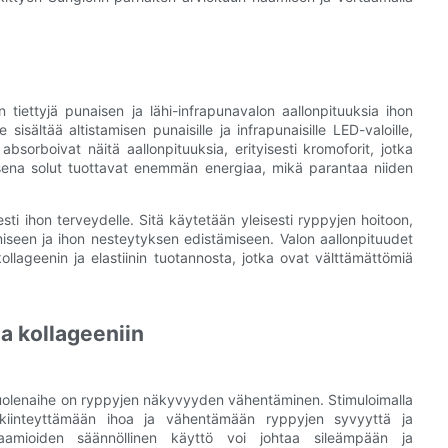
tiettyjä punaisen ja lähi-infrapunavalon aallonpituuksia ihon
 sisältää altistamisen punaisille ja infrapunaisille LED-valoille,
bsorboivat näitä aallonpituuksia, erityisesti kromoforit, jotka
sena solut tuottavat enemmän energiaa, mikä parantaa niiden
sti ihon terveydelle. Sitä käytetään yleisesti ryppyjen hoitoon,
seen ja ihon nesteytyksen edistämiseen. Valon aallonpituudet
kollageenin ja elastiinin tuotannosta, jotka ovat välttämättömiä
a kollageeniin
huolenaihe on ryppyjen näkyvyyden vähentäminen. Stimuloimalla
a kiinteyttämään ihoa ja vähentämään ryppyjen syvyyttä ja
aamioiden säännöllinen käyttö voi johtaa sileämpään ja