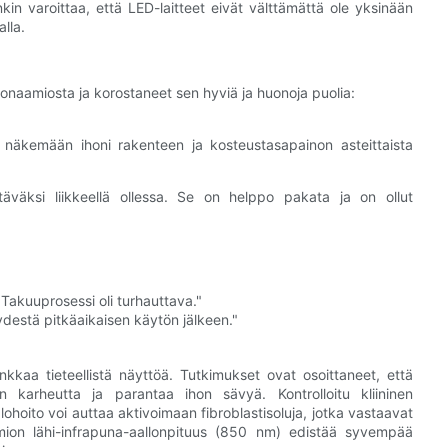
in varoittaa, että LED-laitteet eivät välttämättä ole yksinään
alla.
naamiosta ja korostaneet sen hyviä ja huonoja puolia:
näkemään ihoni rakenteen ja kosteustasapainon asteittaista
äväksi liikkeellä ollessa. Se on helppo pakata ja on ollut
Takuuprosessi oli turhauttava."
yydestä pitkäaikaisen käytön jälkeen."
kaa tieteellistä näyttöä. Tutkimukset ovat osoittaneet, että
on karheutta ja parantaa ihon sävyä. Kontrolloitu kliininen
hoito voi auttaa aktivoimaan fibroblastisoluja, jotka vastaavat
aamion lähi-infrapuna-aallonpituus (850 nm) edistää syvempää