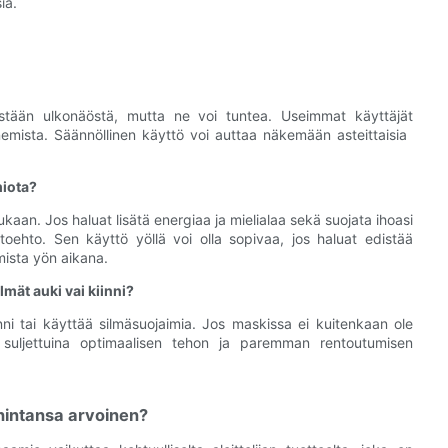
ia.
stään ulkonäöstä, mutta ne voi tuntea. Useimmat käyttäjät
ista. Säännöllinen käyttö voi auttaa näkemään asteittaisia ​​
miota?
aan. Jos haluat lisätä energiaa ja mielialaa sekä suojata ihoasi
htoehto. Sen käyttö yöllä voi olla sopivaa, jos haluat edistää
mista yön aikana.
mät auki vai kiinni?
nni tai käyttää silmäsuojaimia. Jos maskissa ei kuitenkaan ole
ät suljettuina optimaalisen tehon ja paremman rentoutumisen
intansa arvoinen?