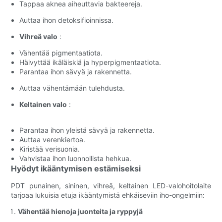
Tappaa aknea aiheuttavia bakteereja.
Auttaa ihon detoksifioinnissa.
Vihreä valo
:
Vähentää pigmentaatiota.
Häivyttää ikäläiskiä ja hyperpigmentaatiota.
Parantaa ihon sävyä ja rakennetta.
Auttaa vähentämään tulehdusta.
Keltainen valo
:
Parantaa ihon yleistä sävyä ja rakennetta.
Auttaa verenkiertoa.
Kiristää verisuonia.
Vahvistaa ihon luonnollista hehkua.
Hyödyt ikääntymisen estämiseksi
PDT punainen, sininen, vihreä, keltainen LED-valohoitolaite
tarjoaa lukuisia etuja ikääntymistä ehkäiseviin iho-ongelmiin:
Vähentää hienoja juonteita ja ryppyjä