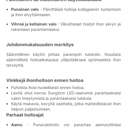
Punainen valo
: Päivittäisiä hoitoja kollageenin tuotantoon
ja ihon elvyttämiseen.
Vihreä ja keltainen valo
: Viikoittaiset hoidot ihon sävyn ja
rakenteen parantamiseksi.
Johdonmukaisuuden merkitys
Säännöllinen käyttö johtaa parempiin tuloksiin. Noudata
säännöllistä hoitoaikataulua ylläpitääksesi optimaalista ihon
terveyttä.
Vinkkejä ihonhoitoon ennen hoitoa
Puhdista ihosi huolellisesti ennen hoitoa.
Levitä ohut kerros Sunglorin LED-seerumia parantaaksesi
valon imeytymistä ja parantaaksesi tuloksia.
Käytä mukavia, kevyitä vaatteita, jotka mahdollistavat ihon
helpon paljastumisen.
Parhaat hoitoajat
Aamu
: Punavalohoito voi parantaa aamurutiiniasi