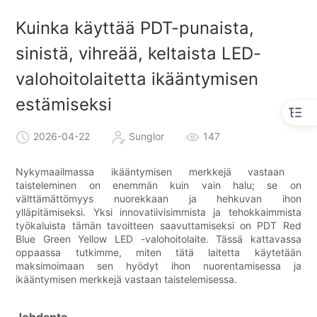
Kuinka käyttää PDT-punaista,
sinistä, vihreää, keltaista LED-
valohoitolaitetta ikääntymisen
estämiseksi
2026-04-22
Sunglor
147
Nykymaailmassa ikääntymisen merkkejä vastaan ​​
taisteleminen on enemmän kuin vain halu; se on
välttämättömyys nuorekkaan ja hehkuvan ihon
ylläpitämiseksi. Yksi innovatiivisimmista ja tehokkaimmista
työkaluista tämän tavoitteen saavuttamiseksi on PDT Red
Blue Green Yellow LED -valohoitolaite. Tässä kattavassa
oppaassa tutkimme, miten tätä laitetta käytetään
maksimoimaan sen hyödyt ihon nuorentamisessa ja
ikääntymisen merkkejä vastaan ​​taistelemisessa.
Johdanto