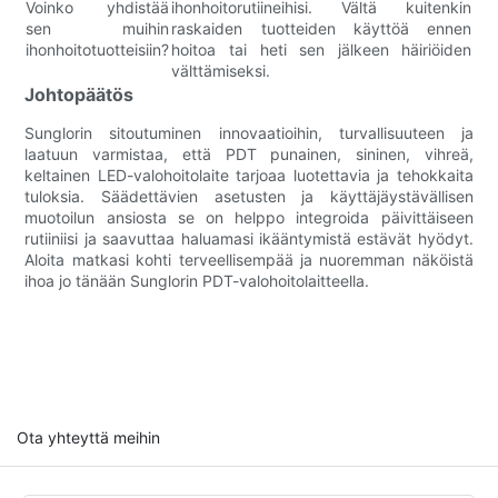
Voinko yhdistää
ihonhoitorutiineihisi. Vältä kuitenkin
sen muihin
raskaiden tuotteiden käyttöä ennen
ihonhoitotuotteisiin?
hoitoa tai heti sen jälkeen häiriöiden
välttämiseksi.
Johtopäätös
Sunglorin sitoutuminen innovaatioihin, turvallisuuteen ja
laatuun varmistaa, että PDT punainen, sininen, vihreä,
keltainen LED-valohoitolaite tarjoaa luotettavia ja tehokkaita
tuloksia. Säädettävien asetusten ja käyttäjäystävällisen
muotoilun ansiosta se on helppo integroida päivittäiseen
rutiiniisi ja saavuttaa haluamasi ikääntymistä estävät hyödyt.
Aloita matkasi kohti terveellisempää ja nuoremman näköistä
ihoa jo tänään Sunglorin PDT-valohoitolaitteella.
Ota yhteyttä meihin