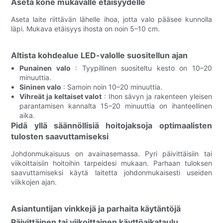
Aseta kone mukavalle etäisyydelle
Aseta laite riittävän lähelle ihoa, jotta valo pääsee kunnolla
läpi. Mukava etäisyys ihosta on noin 5–10 cm.
Altista kohdealue LED-valolle suositellun ajan
Punainen valo
: Tyypillinen suositeltu kesto on 10–20
minuuttia.
Sininen valo
: Samoin noin 10–20 minuuttia.
Vihreät ja keltaiset valot
: Ihon sävyn ja rakenteen yleisen
parantamisen kannalta 15–20 minuuttia on ihanteellinen
aika.
Pidä yllä säännöllisiä hoitojaksoja optimaalisten
tulosten saavuttamiseksi
Johdonmukaisuus on avainasemassa. Pyri päivittäisiin tai
viikoittaisiin hoitoihin tarpeidesi mukaan. Parhaan tuloksen
saavuttamiseksi käytä laitetta johdonmukaisesti useiden
viikkojen ajan.
Asiantuntijan vinkkejä ja parhaita käytäntöjä
Päivittäinen tai viikoittainen käyttöaikataulu