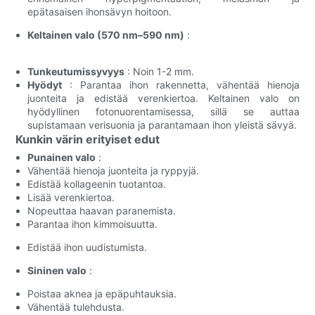
epätasaisen ihonsävyn hoitoon.
Keltainen valo (570 nm–590 nm)
:
Tunkeutumissyvyys
: Noin 1-2 mm.
Hyödyt
: Parantaa ihon rakennetta, vähentää hienoja
juonteita ja edistää verenkiertoa. Keltainen valo on
hyödyllinen fotonuorentamisessa, sillä se auttaa
supistamaan verisuonia ja parantamaan ihon yleistä sävyä.
Kunkin värin erityiset edut
Punainen valo
:
Vähentää hienoja juonteita ja ryppyjä.
Edistää kollageenin tuotantoa.
Lisää verenkiertoa.
Nopeuttaa haavan paranemista.
Parantaa ihon kimmoisuutta.
Edistää ihon uudistumista.
Sininen valo
:
Poistaa aknea ja epäpuhtauksia.
Vähentää tulehdusta.