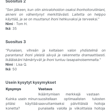
Suositus 2
"Sen jälkeen, kun otin sinivalohoidon osaksi ihonhoitorutiiniani,
akneni on vähentynyt merkittävästi. Laitetta on helppo
käyttää, ja se on muuttanut ihoni hehkuvaksi ja terveeksi."
Nimi
: Tom H.
Ikä
: 35
Suositus 3
"Punaisen, vihreän ja keltaisen valon yhdistelmä on
parantanut ihoni yleistä sävyä ja rakennetta dramaattisesti.
Ikäläiskäni hämärtyvät ja ihoni tuntuu tasapainoisemmalta."
Nimi
: Lisa Q.
Ikä
: 50
Usein kysytyt kysymykset
Kysymys
Vastaus
Ikääntymisen merkkejä vastaan ​​
Kuinka usein minun
suositellaan optimaalisten tulosten
pitäisi käyttää
saavuttamiseksi päivittäisiä hoitoja
konetta?
punaisella valolla ja viikoittaisia ​​hoitoja