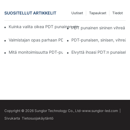
SUOSITELLUT ARTIKKELIT
Uutiset
Tapaukset
Tiedot
Kuinka valita oikea PDT punainen sininen vihreä keltainen LED-va
PDT punainen sininen vihreä ke
Valmistajan opas parhaan PDT-punaisen, sinisen, vihreän ja kelt
PDT-punaisen, sinisen, vihreän
Mitä monitoimisuutta PDT-punaisessa, sinisessä, vihreässä ja ke
Elvyttä ihoasi PDT:n punaisella, 
Copyright © 2026 Sunglor Technology Co., Ltd-www.sunglor-led.com
|
Sivukarta
Tietosuojakäytäntö