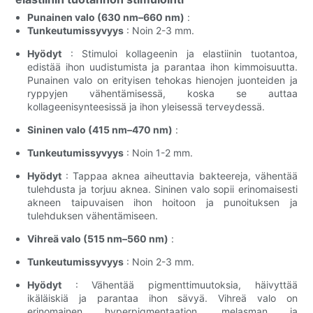
Punainen valo (630 nm–660 nm)
:
Tunkeutumissyvyys
: Noin 2-3 mm.
Hyödyt
: Stimuloi kollageenin ja elastiinin tuotantoa,
edistää ihon uudistumista ja parantaa ihon kimmoisuutta.
Punainen valo on erityisen tehokas hienojen juonteiden ja
ryppyjen vähentämisessä, koska se auttaa
kollageenisynteesissä ja ihon yleisessä terveydessä.
Sininen valo (415 nm–470 nm)
:
Tunkeutumissyvyys
: Noin 1-2 mm.
Hyödyt
: Tappaa aknea aiheuttavia bakteereja, vähentää
tulehdusta ja torjuu aknea. Sininen valo sopii erinomaisesti
akneen taipuvaisen ihon hoitoon ja punoituksen ja
tulehduksen vähentämiseen.
Vihreä valo (515 nm–560 nm)
:
Tunkeutumissyvyys
: Noin 2-3 mm.
Hyödyt
: Vähentää pigmenttimuutoksia, häivyttää
ikäläiskiä ja parantaa ihon sävyä. Vihreä valo on
erinomainen hyperpigmentaation, melasman ja