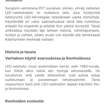
Sunglorin valmistama PDT punainen, sininen, vihreä, keltainen
LED-valohoitolaite on mullistava laite, joka hyödyntää
edistynyttä LED-teknologiaa tarjotakseen useita ihohyötyjä.
Käyttämällä eri valon aallonpituuksia tämä laite kohdistuu
erilaisiin iho-ongelmiin ja edistää ihon yleistä terveyttä. Tässä
artikkelissa käydään läpi laitteen historia, toimintaperiaate,
hyödyt ja vaiheet, joiden avulla voit käyttää sitä tehokkaasti
ikääntymisen merkkejä vastaan.
Historia ja tausta
Varhainen käyttö avaruudessa ja ihonhoidossa
LED-valohoito nousi ensimmäisen kerran esiin 1980-luvulla,
kun NASA alkoi tutkia sen hyötyjä astronauteille. He
havaitsivat, että valolle altistuminen voisi auttaa soluja
uudistumaan ja paranemaan tehokkaammin. Tämä
uraauurtava löytö johti LED-valohoidon laajaan käyttöön iho-
ja ihonhoidossa.
Ihonhoidon evoluutio