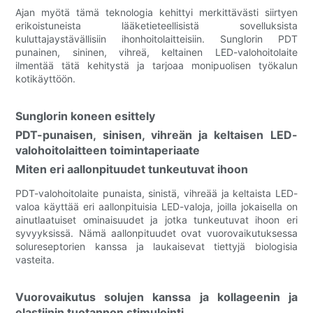
Ajan myötä tämä teknologia kehittyi merkittävästi siirtyen
erikoistuneista lääketieteellisistä sovelluksista
kuluttajaystävällisiin ihonhoitolaitteisiin. Sunglorin PDT
punainen, sininen, vihreä, keltainen LED-valohoitolaite
ilmentää tätä kehitystä ja tarjoaa monipuolisen työkalun
kotikäyttöön.
Sunglorin koneen esittely
PDT-punaisen, sinisen, vihreän ja keltaisen LED-
valohoitolaitteen toimintaperiaate
Miten eri aallonpituudet tunkeutuvat ihoon
PDT-valohoitolaite punaista, sinistä, vihreää ja keltaista LED-
valoa käyttää eri aallonpituisia LED-valoja, joilla jokaisella on
ainutlaatuiset ominaisuudet ja jotka tunkeutuvat ihoon eri
syvyyksissä. Nämä aallonpituudet ovat vuorovaikutuksessa
solureseptorien kanssa ja laukaisevat tiettyjä biologisia
vasteita.
Vuorovaikutus solujen kanssa ja kollageenin ja
elastiinin tuotannon stimulointi