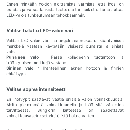
Ennen minkään hoidon aloittamista varmista, että ihosi on
puhdas ja vapaa kaikista tuotteista tai meikistä. Tämä auttaa
LED-valoja tunkeutumaan tehokkaammin.
Valitse haluttu LED-valon väri
Valitse LED-valon väri iho-ongelmasi mukaan. Ikääntymisen
merkkejä vastaan ​​käytetään yleisesti punaista ja sinistä
valoa:
Punainen valo
: Paras kollageenin tuotantoon ja
ikääntymisen merkkejä vastaan.
Sininen valo
: Ihanteellinen aknen hoitoon ja finnien
ehkäisyyn.
Valitse sopiva intensiteetti
Eri ihotyypit saattavat vaatia erilaisia ​​valon voimakkuuksia.
Aloita pienemmällä voimakkuudella ja lisää sitä vähitellen
tarvittaessa. Sunglorin laitteessa on säädettävät
voimakkuusasetukset yksilöllistä hoitoa varten.