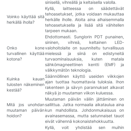
sinisellä, vihreällä ja keltaisella valolla.
Kyllä, laitteessa on säädettävät
tehoasetukset, jotka voidaan mukauttaa
Voinko käyttää sitä
herkälle iholle. Aloita aina alhaisemmalla
herkällä iholla?
tehoasetuksella ja lisää sitä vähitellen
tarpeen mukaan.
Ehdottomasti. Sunglorin PDT punainen,
sininen, vihreä, keltainen LED-
Onko kone
valohoitolaite on suunniteltu turvallisuus
turvallinen käyttää
mielessä ja siinä on edistyneitä
kotona?
turvaominaisuuksia, kuten matala
sähkömagneettinen kentti (EMF) ja
välkkymätön teknologia.
Säännöllinen käyttö useiden viikkojen
Kuinka kauan
ajan tuottaa huomattavia tuloksia. Ihon
tulosten näkeminen
rakenteen ja sävyn parannukset alkavat
kestää?
näkyä jo muutaman viikon kuluessa.
Muutaman päivän väliin jättäminen on
Mitä jos unohdan
sallittua. Jatka normaalia aikataulua aina
muutaman päivän
kun mahdollista. Johdonmukaisuus on
hoidon?
avainasemassa, mutta satunnaiset tauot
eivät vähennä kokonaistehokkuutta.
Kyllä, voit yhdistää sen muihin