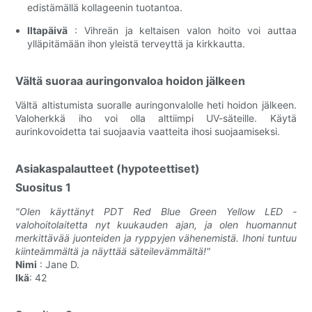
edistämällä kollageenin tuotantoa.
Iltapäivä
: Vihreän ja keltaisen valon hoito voi auttaa
ylläpitämään ihon yleistä terveyttä ja kirkkautta.
Vältä suoraa auringonvaloa hoidon jälkeen
Vältä altistumista suoralle auringonvalolle heti hoidon jälkeen.
Valoherkkä iho voi olla alttiimpi UV-säteille. Käytä
aurinkovoidetta tai suojaavia vaatteita ihosi suojaamiseksi.
Asiakaspalautteet (hypoteettiset)
Suositus 1
"Olen käyttänyt PDT Red Blue Green Yellow LED -
valohoitolaitetta nyt kuukauden ajan, ja olen huomannut
merkittävää juonteiden ja ryppyjen vähenemistä. Ihoni tuntuu
kiinteämmältä ja näyttää säteilevämmältä!"
Nimi
: Jane D.
Ikä
: 42