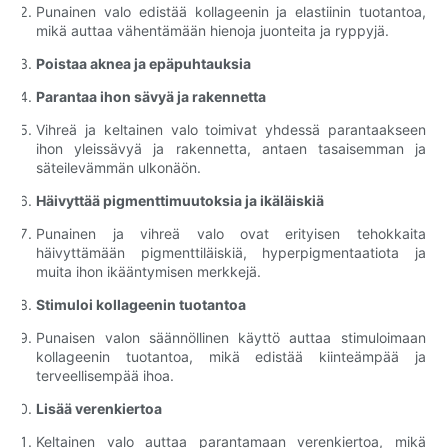
Punainen valo edistää kollageenin ja elastiinin tuotantoa,
mikä auttaa vähentämään hienoja juonteita ja ryppyjä.
Poistaa aknea ja epäpuhtauksia
Parantaa ihon sävyä ja rakennetta
Vihreä ja keltainen valo toimivat yhdessä parantaakseen
ihon yleissävyä ja rakennetta, antaen tasaisemman ja
säteilevämmän ulkonäön.
Häivyttää pigmenttimuutoksia ja ikäläiskiä
Punainen ja vihreä valo ovat erityisen tehokkaita
häivyttämään pigmenttiläiskiä, ​​hyperpigmentaatiota ja
muita ihon ikääntymisen merkkejä.
Stimuloi kollageenin tuotantoa
Punaisen valon säännöllinen käyttö auttaa stimuloimaan
kollageenin tuotantoa, mikä edistää kiinteämpää ja
terveellisempää ihoa.
Lisää verenkiertoa
Keltainen valo auttaa parantamaan verenkiertoa, mikä