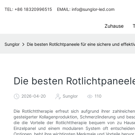
TEL: +86 18320996515 EMAIL: info@sunglor-led.com
Zuhause
T
Sunglor
Die besten Rotlichtpaneele für eine sichere und effekt
Die besten Rotlichtpaneel
2026-04-20
Sunglor
110
Die Rotlichttherapie erfreut sich aufgrund ihrer zahlreiche
gesteigerter Kollagenproduktion, Schmerzlinderung und besch
die die Vorteile der Rotlichttherapie bequem von zu Hau
Einzelpanel und einem modularen System oft entscheidend
Optionen, hebt ihre wichtigsten Merkmale und Vorteile hervor 