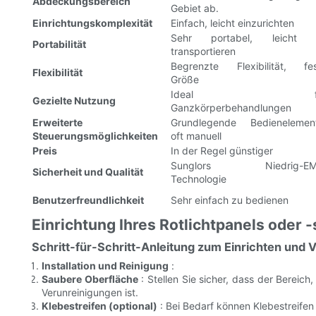
Abdeckungsbereich
Gebiet ab.
Einrichtungskomplexität
Einfach, leicht einzurichten
Sehr portabel, leicht 
Portabilität
transportieren
Begrenzte Flexibilität, fe
Flexibilität
Größe
Ideal fü
Gezielte Nutzung
Ganzkörperbehandlungen
Erweiterte
Grundlegende Bedienelemen
Steuerungsmöglichkeiten
oft manuell
Preis
In der Regel günstiger
Sunglors Niedrig-EM
Sicherheit und Qualität
Technologie
Benutzerfreundlichkeit
Sehr einfach zu bedienen
Einrichtung Ihres Rotlichtpanels oder 
Schritt-für-Schritt-Anleitung zum Einrichten und
Installation und Reinigung
:
Saubere Oberfläche
: Stellen Sie sicher, dass der Bereic
Verunreinigungen ist.
Klebestreifen (optional)
: Bei Bedarf können Klebestreifen