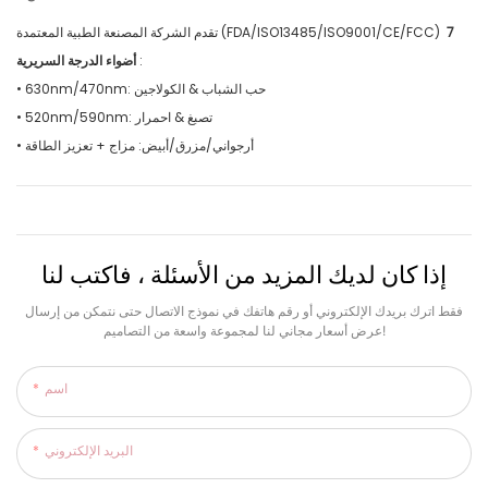
7
تقدم الشركة المصنعة الطبية المعتمدة (FDA/ISO13485/ISO9001/CE/FCC)
:
أضواء الدرجة السريرية
• 630nm/470nm: حب الشباب & الكولاجين
• 520nm/590nm: تصبغ & احمرار
• أرجواني/مزرق/أبيض: مزاج + تعزيز الطاقة
إذا كان لديك المزيد من الأسئلة ، فاكتب لنا
فقط اترك بريدك الإلكتروني أو رقم هاتفك في نموذج الاتصال حتى نتمكن من إرسال
عرض أسعار مجاني لنا لمجموعة واسعة من التصاميم!
اسم
البريد الإلكتروني