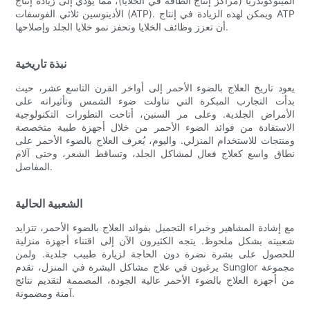
الميتوكوندريا (مراكز إنتاج الطاقة في الخلايا)، مما يؤدي إلى زيادة إنتاج
الأدينوسين ثلاثي الفوسفات (ATP). ويمكن لهذه الزيادة في إنتاج ATP
أن تعزز وظائف الخلايا وتحفز نمو خلايا الجلد وإصلاحها.
نبذة تاريخية
يعود تاريخ العلاج بالضوء الأحمر إلى أواخر القرن التاسع عشر، حيث
بدأت التجارب المبكرة التي تناولت ضوء الشمس وتأثيراته على
الأمراض الجلدية. وعلى مر السنين، أتاحت التطورات التكنولوجية
الاستفادة من فوائد الضوء الأحمر من خلال أجهزة طبية متخصصة
ومنتجات للاستخدام المنزلي. واليوم، يُعرف العلاج بالضوء الأحمر على
نطاق واسع كعلاج فعال لمشاكل الجلد، وتساقط الشعر، وحتى آلام
المفاصل.
الشعبية الحالية
مع إشادة المشاهير وخبراء التجميل بفوائد العلاج بالضوء الأحمر، تتزايد
شعبيته بشكل ملحوظ. يتجه الكثيرون الآن إلى اقتناء أجهزة منزلية
للحصول على بشرة نضرة دون الحاجة لزيارة طبيب جلدية. ولمن
يرغبون في علاج مشاكل البشرة في المنزل، تقدم Sunglor مجموعة
من أجهزة العلاج بالضوء الأحمر عالية الجودة، المصممة لتقديم نتائج
آمنة ومضمونة.