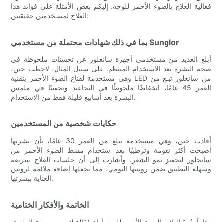
فعالية العلاج بالضوء الأحمر للوجه. إليكم بعض الأمثلة على فوائد هذا
العلاج لمستخدمين حقيقيين:
بما في ذلك شهادات محتملة من مستخدمي Sunglor
أبلغ العديد من مستخدمي أجهزة سانغلور عن تحسنات ملحوظة في
صحة البشرة بعد الاستخدام المنتظم. على سبيل المثال، لاحظت جين،
وهي مستخدمة لقناع الضوء الأحمر بتقنية LED من سانغلور تبلغ من
العمر 45 عامًا، انخفاضًا ملحوظًا في التجاعيد وتحسنًا في ملمس
البشرة بعد أسابيع قليلة فقط من الاستخدام.
حكايات شخصية من المستخدمين
أفادت جين، وهي مستخدمة تبلغ من العمر 30 عامًا، بأن بشرتها
أصبحت أكثر نعومة وترطيبًا بعد استخدام مشط الضوء الأحمر من
سانجلور لتحفيز نمو الشعر. وأشارت إلى أن جلسات العلاج سريعة
وسهلة التطبيق ضمن روتينها اليومي، مما يجعلها إضافة ملائمة لروتين
العناية ببشرتها.
الخاتمة والأفكار الختامية
ختاماً، يُعدّ العلاج بالضوء الأحمر للوجه أداة فعّالة لتحسين صحة البشرة،