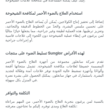
إليك كيف يُمكنه المساعدة في مكافحة علامات الشيخوخة:
استخدام العلاج بالضوء الأحمر لمكافحة الشيخوخة
إضافةً إلى تحفيز إنتاج الكولاجين، يُمكن أن يُساعد العلاج بالضوء الأحمر
على تحسين ملمس البشرة، والحدّ من الخطوط الدقيقة والتجاعيد،
وتعزيز ترطيبها. هذه العملية لطيفة وغير جراحية، مما يجعلها خيارًا مثاليًا
لمن يرغبون في إبطاء عملية الشيخوخة دون اللجوء إلى علاجات قاسية
أو إجراءات جراحية.
تسليط الضوء على منتجات Sunglor لهذه الأغراض
تقدم شركة سانغلور مجموعة من أجهزة العلاج بالضوء الأحمر
المصممة خصيصًا لعلاجات مكافحة الشيخوخة. تشمل منتجاتها أقنعة
وألواحًا وأجهزة تمشيط عالية الجودة توفر علاجات آمنة وفعّالة لتجديد
البشرة. باستثمارك في جهاز سانغلور، يمكنكِ الحصول على بشرة نضرة
في المنزل بكل سهولة.
التكلفة والتوافر
بالنسبة لمن يرغبون بتجربة العلاج بالضوء الأحمر، من المهم مراعاة
تكلفة العلاج ومدى توفره. إليكم ما تحتاجون معرفته: