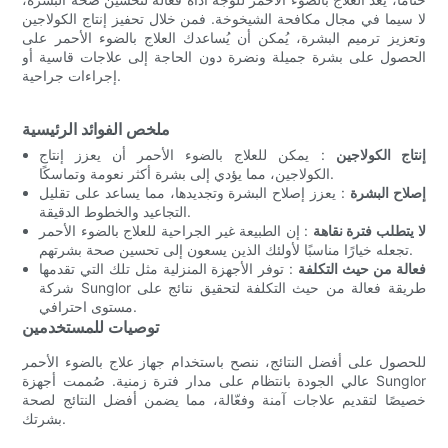
لا سيما في مجال مكافحة الشيخوخة. فمن خلال تحفيز إنتاج الكولاجين
وتعزيز ترميم البشرة، يُمكن أن يُساعدك العلاج بالضوء الأحمر على
الحصول على بشرة جميلة ونضرة دون الحاجة إلى علاجات قاسية أو
إجراءات جراحية.
ملخص الفوائد الرئيسية
إنتاج الكولاجين
: يمكن للعلاج بالضوء الأحمر أن يعزز إنتاج
الكولاجين، مما يؤدي إلى بشرة أكثر نعومة وتماسكًا.
إصلاح البشرة
: يعزز إصلاح البشرة وتجديدها، مما يساعد على تقليل
التجاعيد والخطوط الدقيقة.
لا يتطلب فترة نقاهة
: إن الطبيعة غير الجراحية للعلاج بالضوء الأحمر
تجعله خيارًا مناسبًا لأولئك الذين يسعون إلى تحسين صحة بشرتهم.
فعالة من حيث التكلفة
: توفر الأجهزة المنزلية مثل تلك التي تقدمها
شركة Sunglor طريقة فعالة من حيث التكلفة لتحقيق نتائج على
مستوى احترافي.
توصيات للمستخدمين
للحصول على أفضل النتائج، ننصح باستخدام جهاز علاج بالضوء الأحمر
عالي الجودة بانتظام على مدار فترة زمنية. صُممت أجهزة Sunglor
خصيصًا لتقديم علاجات آمنة وفعّالة، مما يضمن أفضل النتائج لصحة
بشرتك.